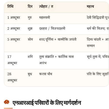
तिथि
दिन
त्योहार / व्रत
महत्व
1 अक्टूबर
गुरु
महानवमी
देवी सिद्धिदात्री पू
2 अक्टूबर
शुक्र
दशहरा / विजयदशमी
धर्म की विजय; र
5 अक्टूबर
सोम
शरद पूर्णिमा + वाल्मीकि जयंती
दिव्य चांदनी + 
सम्मान
17
शनि
तुला संक्रांति + कार्तिक मास
सूर्य तुला में; पवित
अक्टूबर
आरंभ
28
बुध
करवा चौथ
पति के लिए सुहागि
अक्टूबर
एनआरआई परिवारों के लिए मार्गदर्शन