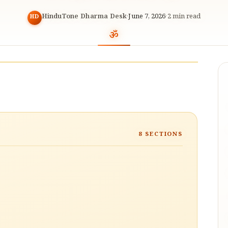
HinduTone Dharma Desk
·
June 7, 2026
·
2
min read
HD
8
SECTIONS