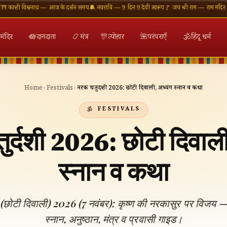
श्वनाथ — आज के दर्शन समय
🔔 नवरात्रि — 9 दिन 9 देवी स्वरूप
🚩 जय श्री राम — राम मंदिर अयोध्या
🕉 
मंदिर
🪷
दानदाता
📿
मंत्र
🎊
त्योहार
🌺
परंपराएँ
🕉
हिंदू धर्म
Home
›
Festivals
›
नरक चतुर्दशी 2026: छोटी दिवाली, अभ्यंग स्नान व कथा
FESTIVALS
र्दशी 2026: छोटी दिवाली
स्नान व कथा
 (छोटी दिवाली) 2026 (7 नवंबर): कृष्ण की नरकासुर पर विजय — 
स्नान, अनुष्ठान, मंत्र व प्रवासी गाइड।