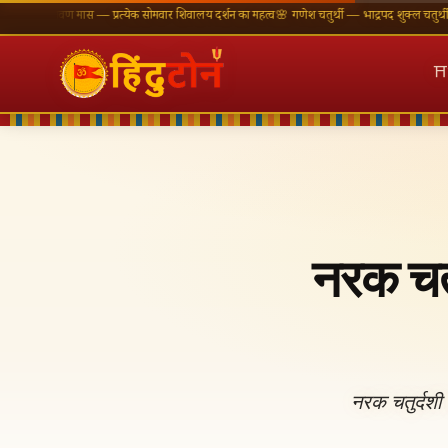
्रावण मास — प्रत्येक सोमवार शिवालय दर्शन का महत्व
🌸 गणेश चतुर्थी — भाद्रपद शुक्ल चतुर्थी
⛩ काशी वि
⛩
नरक चतु
नरक चतुर्दशी