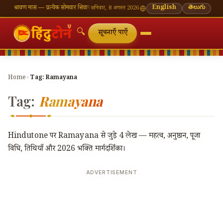
 श्रावण मास — प्रत्येक सोमवार शिवालय दर्शन का महत्व
🌸 गणेश चतुर्थी — भाद्रपद शुक्ल चतुर्थी
English
తెలుగు
⛩ काशी
शनिवार, 8 अगस्त 2026
🔍
सूचनाएँ पाएँ
Home
›
Tag:
Ramayana
Tag:
Ramayana
Hindutone पर Ramayana से जुड़े 4 लेख — महत्व, अनुष्ठान, पूजा
विधि, तिथियाँ और 2026 भक्ति मार्गदर्शिका।
ADVERTISEMENT
🔍