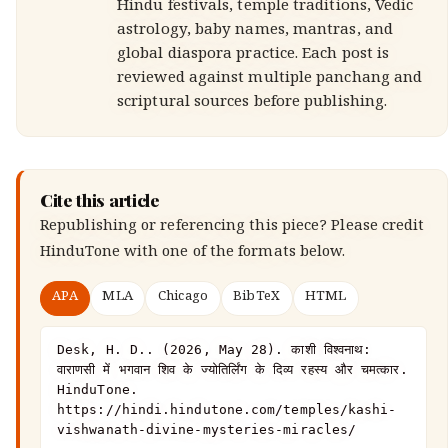
Hindu festivals, temple traditions, Vedic
astrology, baby names, mantras, and
global diaspora practice. Each post is
reviewed against multiple panchang and
scriptural sources before publishing.
Cite this article
Republishing or referencing this piece? Please credit
HinduTone
with one of the formats below.
APA
MLA
Chicago
BibTeX
HTML
Desk, H. D.. (2026, May 28). काशी विश्वनाथ: 
वाराणसी में भगवान शिव के ज्योतिर्लिंग के दिव्य रहस्य और चमत्कार. 
HinduTone. 
https://hindi.hindutone.com/temples/kashi-
vishwanath-divine-mysteries-miracles/