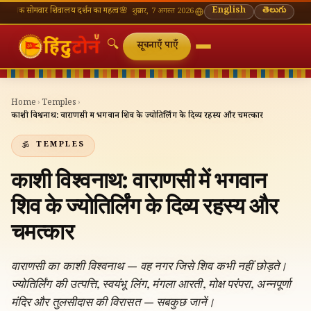
ोमवार शिवालय दर्शन का महत्व
🌸 गणेश चतुर्थी — भाद्रपद शुक्ल चतुर्थी
⛩ काशी विश्वनाथ — आज के दर्शन
English
తెలుగు
शुक्रवार, 7 अगस्त 2026
🔍
सूचनाएँ पाएँ
Home
›
Temples
›
काशी विश्वनाथ: वाराणसी में भगवान शिव के ज्योतिर्लिंग के दिव्य रहस्य और चमत्कार
TEMPLES
काशी विश्वनाथ: वाराणसी में भगवान
शिव के ज्योतिर्लिंग के दिव्य रहस्य और
चमत्कार
वाराणसी का काशी विश्वनाथ — वह नगर जिसे शिव कभी नहीं छोड़ते।
ज्योतिर्लिंग की उत्पत्ति, स्वयंभू लिंग, मंगला आरती, मोक्ष परंपरा, अन्नपूर्णा
मंदिर और तुलसीदास की विरासत — सबकुछ जानें।