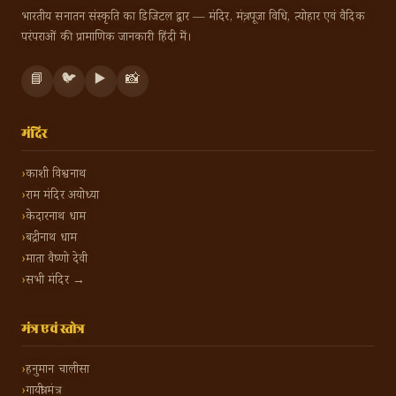
भारतीय सनातन संस्कृति का डिजिटल द्वार — मंदिर, मंत्र, पूजा विधि, त्योहार एवं वैदिक
परंपराओं की प्रामाणिक जानकारी हिंदी में।
📘
🐦
▶️
📸
मंदिर
काशी विश्वनाथ
राम मंदिर अयोध्या
केदारनाथ धाम
बद्रीनाथ धाम
माता वैष्णो देवी
सभी मंदिर →
मंत्र एवं स्तोत्र
हनुमान चालीसा
गायत्री मंत्र