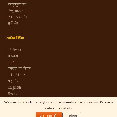
महामृत्युंजय मंत्र
विष्णु सहस्रनाम
शिव तांडव स्तोत्र
सभी मंत्र →
त्वरित लिंक
पर्व कैलेंडर
आध्यात्म
परंपराएँ
दानदाता एवं पोषक
मंदिर निर्देशिका
साइटमैप
English
తెలుగు
We use cookies for analytics and personalised ads. See our
Privacy
Policy
for details.
🌓
©
2026
हिंदू टोन हिंदी। सर्वाधिकार सुरक्षित।
गोपनीयता नीति
नियम एवं शर्तें
संपर्क करें
Accept all
Reject