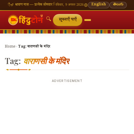
नाएँ
🪔 श्रावण मास — प्रत्येक सोमवार शिवालय दर्शन का महत्व
🌸 गणेश चतुर्थी — भाद्रपद शुक्ल चतुर्थी
English
తెలుగు
⛩ 
रविवार, 9 अगस्त 2026
🔍
सूचनाएँ पाएँ
Home
›
Tag:
वाराणसी के मंदिर
Tag:
वाराणसी के मंदिर
ADVERTISEMENT
🔍