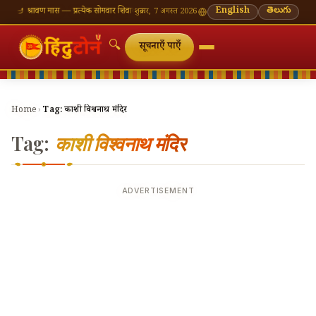
एँ
🪔 श्रावण मास — प्रत्येक सोमवार शिवालय दर्शन का महत्व
🌸 गणेश चतुर्थी — भाद्रपद शुक्ल चतुर्थी
English
తెలుగు
⛩ का
शुक्रवार, 7 अगस्त 2026
🔍
सूचनाएँ पाएँ
Home
›
Tag:
काशी विश्वनाथ मंदिर
Tag:
काशी विश्वनाथ मंदिर
ADVERTISEMENT
🔍