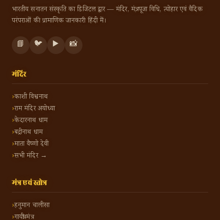
भारतीय सनातन संस्कृति का डिजिटल द्वार — मंदिर, मंत्र, पूजा विधि, त्योहार एवं वैदिक
परंपराओं की प्रामाणिक जानकारी हिंदी में।
📘
🐦
▶️
📸
मंदिर
काशी विश्वनाथ
राम मंदिर अयोध्या
केदारनाथ धाम
बद्रीनाथ धाम
माता वैष्णो देवी
सभी मंदिर →
मंत्र एवं स्तोत्र
हनुमान चालीसा
गायत्री मंत्र