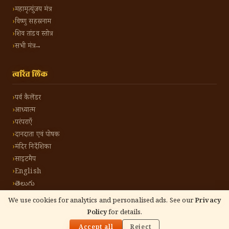
महामृत्युंजय मंत्र
विष्णु सहस्रनाम
शिव तांडव स्तोत्र
सभी मंत्र →
त्वरित लिंक
पर्व कैलेंडर
आध्यात्म
परंपराएँ
दानदाता एवं पोषक
मंदिर निर्देशिका
साइटमैप
English
తెలుగు
We use cookies for analytics and personalised ads. See our
Privacy
Policy
for details.
🌓
©
2026
हिंदू टोन हिंदी। सर्वाधिकार सुरक्षित।
गोपनीयता नीति
नियम एवं शर्तें
संपर्क करें
Accept all
Reject