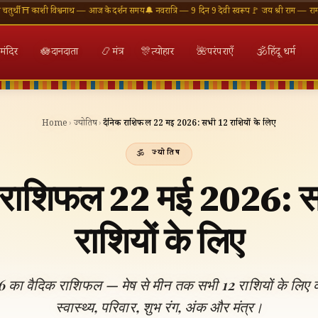
शी विश्वनाथ — आज के दर्शन समय
🔔 नवरात्रि — 9 दिन 9 देवी स्वरूप
🚩 जय श्री राम — राम मंदिर अयोध्
मंदिर
🪷
दानदाता
📿
मंत्र
🎊
त्योहार
🌺
परंपराएँ
🕉
हिंदू धर्म
Home
›
ज्योतिष
›
दैनिक राशिफल 22 मई 2026: सभी 12 राशियों के लिए
ज्योतिष
 राशिफल 22 मई 2026: 
राशियों के लिए
 का वैदिक राशिफल — मेष से मीन तक सभी 12 राशियों के लिए कर
स्वास्थ्य, परिवार, शुभ रंग, अंक और मंत्र।