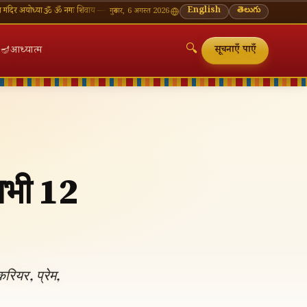
या
🕉 ॐ नमः शिवाय — सोमवार व्रत की शुभकामनाएँ
🪔 श्रावण मास — प्रत्येक सोमवार शिवालय दर्शन का महत
English
తెలుగు
गुरुवार, 6 अगस्त 2026
🔍
🪔
आध्यात्म
सूचनाएँ पाएँ
सभी 12
🔍
ियर, प्रेम,