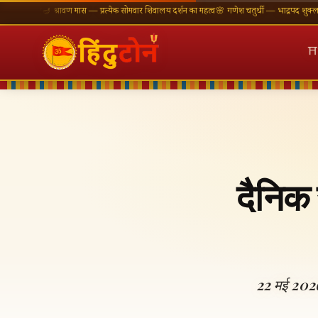
ँ
🪔 श्रावण मास — प्रत्येक सोमवार शिवालय दर्शन का महत्व
🌸 गणेश चतुर्थी — भाद्रपद शुक्ल चतुर्थी
⛩ का
⛩
दैनिक
22 मई 2026