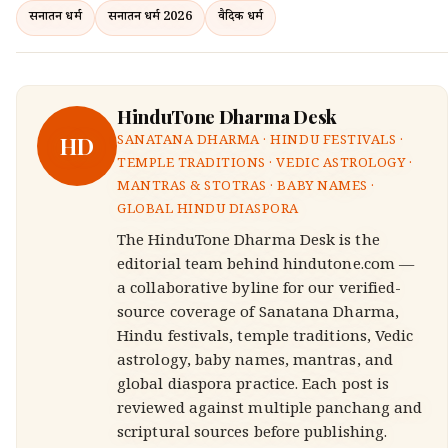
सनातन धर्म
सनातन धर्म 2026
वैदिक धर्म
HinduTone Dharma Desk
HD
SANATANA DHARMA · HINDU FESTIVALS ·
TEMPLE TRADITIONS · VEDIC ASTROLOGY ·
MANTRAS & STOTRAS · BABY NAMES ·
GLOBAL HINDU DIASPORA
The HinduTone Dharma Desk is the
editorial team behind hindutone.com —
a collaborative byline for our verified-
source coverage of Sanatana Dharma,
Hindu festivals, temple traditions, Vedic
astrology, baby names, mantras, and
global diaspora practice. Each post is
reviewed against multiple panchang and
scriptural sources before publishing.