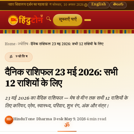
वालय दर्शन का महत्व
🌸 गणेश चतुर्थी — भाद्रपद शुक्ल चतुर्थी
⛩ काशी विश्वनाथ — आज के दर्शन समय
English
తెలుగు
🔔 
सोमवार, 10 अगस्त 2026
🔍
सूचनाएँ पाएँ
Home
›
ज्योतिष
›
दैनिक राशिफल 23 मई 2026: सभी 12 राशियों के लिए
ज्योतिष
दैनिक राशिफल 23 मई 2026: सभी
12 राशियों के लिए
23 मई 2026 का वैदिक राशिफल — मेष से मीन तक सभी 12 राशियों के
लिए करियर, प्रेम, स्वास्थ्य, परिवार, शुभ रंग, अंक और मंत्र।
HinduTone Dharma Desk
·
May 9, 2026
·
4
min read
HD