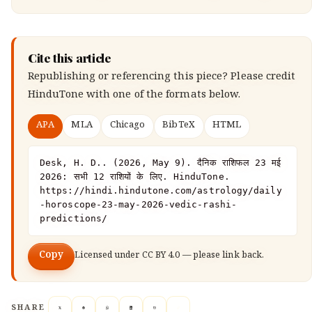
Cite this article
Republishing or referencing this piece? Please credit
HinduTone
with one of the formats below.
APA
MLA
Chicago
BibTeX
HTML
Desk, H. D.. (2026, May 9). दैनिक राशिफल 23 मई 
2026: सभी 12 राशियों के लिए. HinduTone. 
https://hindi.hindutone.com/astrology/daily
-horoscope-23-may-2026-vedic-rashi-
predictions/
Copy
Licensed under
CC BY 4.0
— please link back.
SHARE