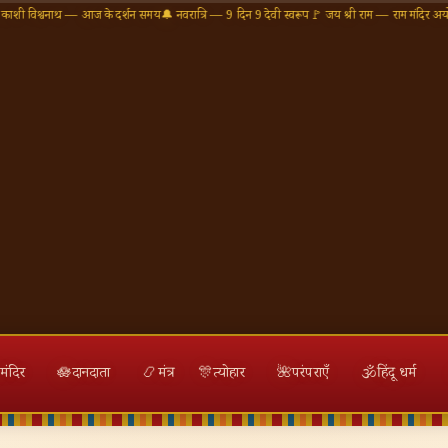
थ — आज के दर्शन समय
🔔 नवरात्रि — 9 दिन 9 देवी स्वरूप
🚩 जय श्री राम — राम मंदिर अयोध्या
🕉 ॐ नमः
मंदिर
🪷
दानदाता
📿
मंत्र
🎊
त्योहार
🌺
परंपराएँ
🕉
हिंदू धर्म