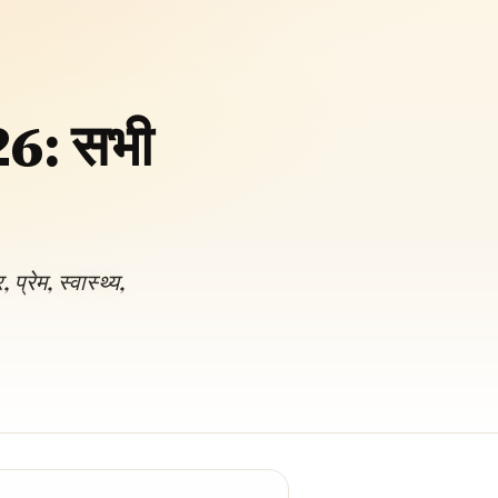
26: सभी
🔍
रेम, स्वास्थ्य,