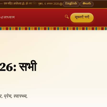
 अयोध्या
🕉 ॐ नमः शिवाय — सोमवार व्रत की शुभकामनाएँ
🪔 श्रावण मास — प्रत्येक सोमवार शिवालय दर्शन 
English
తెలుగు
गुरुवार, 6 अगस्त 2026
🔍
🪔
आध्यात्म
सूचनाएँ पाएँ
026: सभी
🔍
रेम, स्वास्थ्य,