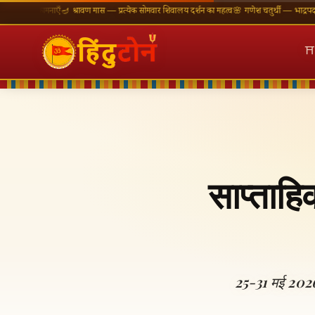
कामनाएँ
🪔 श्रावण मास — प्रत्येक सोमवार शिवालय दर्शन का महत्व
🌸 गणेश चतुर्थी — भाद्रपद शुक्ल चतुर्थ
⛩
साप्ताह
25-31 मई 2026 