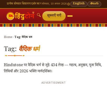
्येक सोमवार शिवालय दर्शन का महत्व
🌸 गणेश चतुर्थी — भाद्रपद शुक्ल चतुर्थी
English
⛩ काशी विश्वनाथ — आज के
తెలుగు
सोमवार, 10 अगस्त 2026
🔍
सूचनाएँ पाएँ
Home
›
Tag:
वैदिक धर्म
Tag:
वैदिक धर्म
Hindutone पर वैदिक धर्म से जुड़े 434 लेख — महत्व, अनुष्ठान, पूजा विधि,
तिथियाँ और 2026 भक्ति मार्गदर्शिका।
ADVERTISEMENT