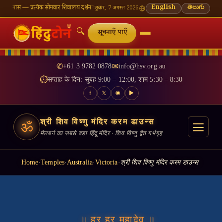
येक सोमवार शिवालय दर्शन का महत्व
🌸 गणेश चतुर्थी — भाद्रपद शुक्ल चतुर्थी
English
⛩ काशी विश्वनाथ — आज के 
తెలుగు
शुक्रवार, 7 अगस्त 2026
🔍
सूचनाएँ पाएँ
✆
+61 3 9782 0878
✉
info@hsv.org.au
⏱
सप्ताह के दिन: सुबह 9:00 – 12:00, शाम 5:30 – 8:30
f
𝕏
◉
▶
श्री शिव विष्णु मंदिर करम डाउन्स
ॐ
मेलबर्न का सबसे बड़ा हिंदू मंदिर · शिव-विष्णु द्वैत गर्भगृह
Home
·
Temples
·
Australia
·
Victoria
·
श्री शिव विष्णु मंदिर करम डाउन्स
॥ हर हर महादेव ॥