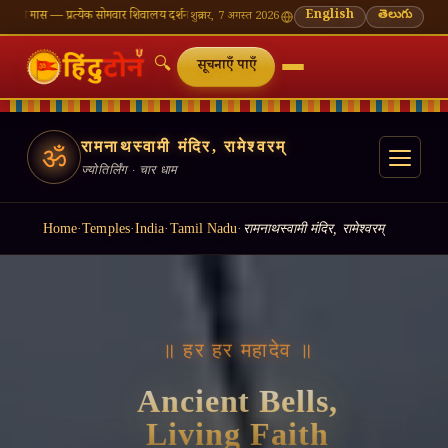
मवार शिवालय दर्शन का महत्व
🌸 गणेश चतुर्थी — भाद्रपद शुक्ल चतुर्थी
⛩ काशी विश्वनाथ — आज के दर्शन 
English
తెలుగు
शुक्रवार, 7 अगस्त 2026
🔍
सूचनाएँ पाएँ
रामनाथस्वामी मंदिर, रामेश्वरम्
ॐ
ज्योतिर्लिंग · चार धाम
Home
·
Temples
·
India
·
Tamil Nadu
·
रामनाथस्वामी मंदिर, रामेश्वरम्
॥ हर हर महादेव ॥
Ancient Bells,
Living Faith