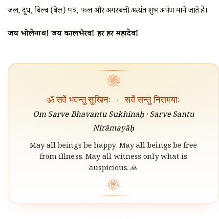
जल, दूध, बिल्व (बेल) पत्र, फल और अगरबत्ती अत्यंत शुभ अर्पण माने जाते हैं।
जय भोलेनाथ! जय कालभैरव! हर हर महादेव!
❀
ॐ सर्वे भवन्तु सुखिनः
·
सर्वे सन्तु निरामयाः
Om Sarve Bhavantu Sukhinaḥ · Sarve Santu
Nirāmayāḥ
May all beings be happy. May all beings be free
from illness. May all witness only what is
auspicious. 🙏
❀