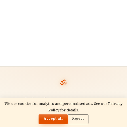
You might also
like
We use cookies for analytics and personalised ads. See our
Privacy
READ NEXT
Policy
for details.
दिवाली / दीपावली 2026: संपूर्ण 5-दिवसीय गाइड — तिथियां,
🌓
लक्ष्मी पूजा मुहूर्त और अनुष्ठान
Accept all
Reject