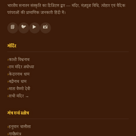
भारतीय सनातन संस्कृति का डिजिटल द्वार — मंदिर, मंत्र, पूजा विधि, त्योहार एवं वैदिक
परंपराओं की प्रामाणिक जानकारी हिंदी में।
📘
🐦
▶️
📸
मंदिर
काशी विश्वनाथ
राम मंदिर अयोध्या
केदारनाथ धाम
बद्रीनाथ धाम
माता वैष्णो देवी
सभी मंदिर →
मंत्र एवं स्तोत्र
हनुमान चालीसा
गायत्री मंत्र