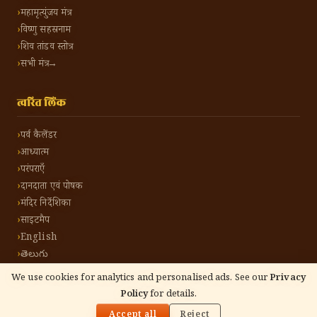
महामृत्युंजय मंत्र
विष्णु सहस्रनाम
शिव तांडव स्तोत्र
सभी मंत्र →
त्वरित लिंक
पर्व कैलेंडर
आध्यात्म
परंपराएँ
दानदाता एवं पोषक
मंदिर निर्देशिका
साइटमैप
English
తెలుగు
We use cookies for analytics and personalised ads. See our
Privacy
Policy
for details.
🌓
©
2026
हिंदू टोन हिंदी। सर्वाधिकार सुरक्षित।
गोपनीयता नीति
नियम एवं शर्तें
संपर्क करें
Accept all
Reject