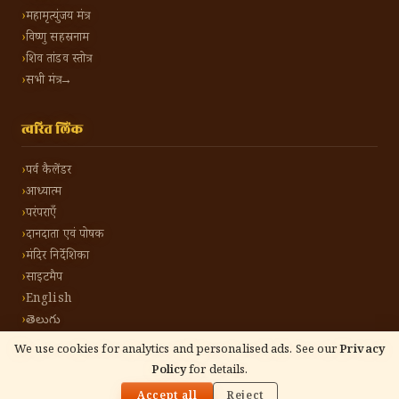
महामृत्युंजय मंत्र
विष्णु सहस्रनाम
शिव तांडव स्तोत्र
सभी मंत्र →
त्वरित लिंक
पर्व कैलेंडर
आध्यात्म
परंपराएँ
दानदाता एवं पोषक
मंदिर निर्देशिका
साइटमैप
English
తెలుగు
We use cookies for analytics and personalised ads. See our
Privacy
Policy
for details.
🌓
©
2026
हिंदू टोन हिंदी। सर्वाधिकार सुरक्षित।
गोपनीयता नीति
नियम एवं शर्तें
संपर्क करें
Accept all
Reject