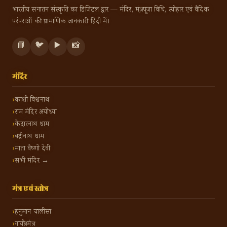
भारतीय सनातन संस्कृति का डिजिटल द्वार — मंदिर, मंत्र, पूजा विधि, त्योहार एवं वैदिक
परंपराओं की प्रामाणिक जानकारी हिंदी में।
📘
🐦
▶️
📸
मंदिर
काशी विश्वनाथ
राम मंदिर अयोध्या
केदारनाथ धाम
बद्रीनाथ धाम
माता वैष्णो देवी
सभी मंदिर →
मंत्र एवं स्तोत्र
हनुमान चालीसा
गायत्री मंत्र