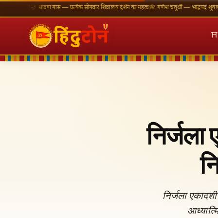
एँ
🪔 श्रावण मास — प्रत्येक सोमवार शिवालय दर्शन का महत्व
🌸 गणेश चतुर्थी — भाद्रपद शुक्ल चतुर्थी
⛩ क
⛩
निर्जला
न
निर्जला एकादश
आध्यात्