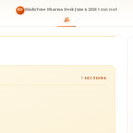
HinduTone Dharma Desk
·
June 4, 2026
·
3
min read
HD
7
SECTIONS