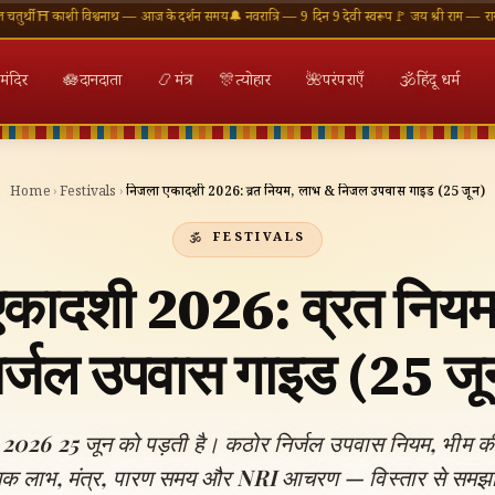
ाशी विश्वनाथ — आज के दर्शन समय
🔔 नवरात्रि — 9 दिन 9 देवी स्वरूप
🚩 जय श्री राम — राम मंदिर अयोध
मंदिर
🪷
दानदाता
📿
मंत्र
🎊
त्योहार
🌺
परंपराएँ
🕉
हिंदू धर्म
Home
›
Festivals
›
निर्जला एकादशी 2026: व्रत नियम, लाभ & निर्जल उपवास गाइड (25 जून)
FESTIVALS
 एकादशी 2026: व्रत निय
िर्जल उपवास गाइड (25 जू
ी 2026 25 जून को पड़ती है। कठोर निर्जल उपवास नियम, भीम क
मिक लाभ, मंत्र, पारण समय और NRI आचरण — विस्तार से समझ