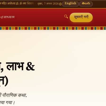
्या
🕉 ॐ नमः शिवाय — सोमवार व्रत की शुभकामनाएँ
🪔 श्रावण मास — प्रत्येक सोमवार शिवालय दर्शन का मह
English
తెలుగు
शुक्रवार, 7 अगस्त 2026
🔍
🪔
आध्यात्म
सूचनाएँ पाएँ
म, लाभ &
न)
🔍
ी पौराणिक कथा,
ाया गया।