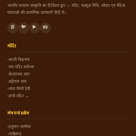
भारतीय सनातन संस्कृति का डिजिटल द्वार — मंदिर, मंत्र, पूजा विधि, त्योहार एवं वैदिक
परंपराओं की प्रामाणिक जानकारी हिंदी में।
📘
🐦
▶️
📸
मंदिर
काशी विश्वनाथ
राम मंदिर अयोध्या
केदारनाथ धाम
बद्रीनाथ धाम
माता वैष्णो देवी
सभी मंदिर →
मंत्र एवं स्तोत्र
हनुमान चालीसा
गायत्री मंत्र