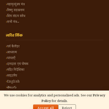
महामृत्युंजय मंत्र
विष्णु सहस्रनाम
शिव तांडव स्तोत्र
सभी मंत्र →
त्वरित लिंक
पर्व कैलेंडर
आध्यात्म
परंपराएँ
दानदाता एवं पोषक
मंदिर निर्देशिका
साइटमैप
English
తెలుగు
We use cookies for analytics and personalised ads. See our
Privacy
Policy
for details.
🌓
©
2026
हिंदू टोन हिंदी। सर्वाधिकार सुरक्षित।
गोपनीयता नीति
नियम एवं शर्तें
संपर्क करें
Accept all
Reject