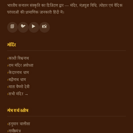
भारतीय सनातन संस्कृति का डिजिटल द्वार — मंदिर, मंत्र, पूजा विधि, त्योहार एवं वैदिक
परंपराओं की प्रामाणिक जानकारी हिंदी में।
📘
🐦
▶️
📸
मंदिर
काशी विश्वनाथ
राम मंदिर अयोध्या
केदारनाथ धाम
बद्रीनाथ धाम
माता वैष्णो देवी
सभी मंदिर →
मंत्र एवं स्तोत्र
हनुमान चालीसा
गायत्री मंत्र