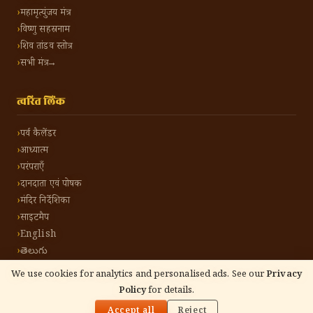
महामृत्युंजय मंत्र
विष्णु सहस्रनाम
शिव तांडव स्तोत्र
सभी मंत्र →
त्वरित लिंक
पर्व कैलेंडर
आध्यात्म
परंपराएँ
दानदाता एवं पोषक
मंदिर निर्देशिका
साइटमैप
English
తెలుగు
We use cookies for analytics and personalised ads. See our
Privacy
Policy
for details.
🌓
©
2026
हिंदू टोन हिंदी। सर्वाधिकार सुरक्षित।
गोपनीयता नीति
नियम एवं शर्तें
संपर्क करें
Accept all
Reject