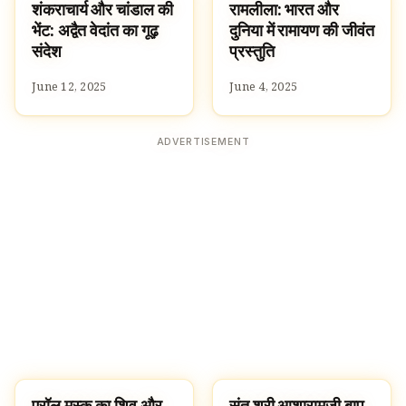
शंकराचार्य और चांडाल की
रामलीला: भारत और
CULTURE
TRADITIONS
भेंट: अद्वैत वेदांत का गूढ़
दुनिया में रामायण की जीवंत
संदेश
प्रस्तुति
June 12, 2025
June 4, 2025
ADVERTISEMENT
एरॉल मस्क का शिव और
संत श्री आशारामजी बापू
HINDUISM
UNCATEGORIZED