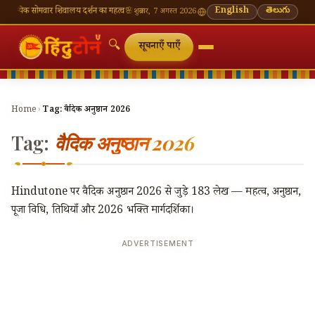
क सोमवार शिवालय दर्शन का महत्व
🌸 गणेश चतुर्थी — भाद्रपद शुक्ल चतुर्थी
English
⛩ काशी विश्वनाथ — आज के दर
తెలుగు
शुक्रवार, 7 अगस्त 2026
🔍
सूचनाएँ पाएँ
Home
›
Tag:
वैदिक अनुष्ठान 2026
Tag:
वैदिक अनुष्ठान 2026
Hindutone पर वैदिक अनुष्ठान 2026 से जुड़े 183 लेख — महत्व, अनुष्ठान,
पूजा विधि, तिथियाँ और 2026 भक्ति मार्गदर्शिका।
ADVERTISEMENT