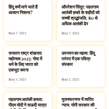
हिंदू क्यों माने जाते हैं
ऑपरेशन सिंदूर: पहलगाम
HINDUISM
UNCATEGORIZED
आसान निशाना?
आतंकी हमले के शहीदों को
सच्ची श्रद्धांजलि, 80 से
अधिक आतंकी ढेर
May 7, 2025
May 7, 2025
सनातन राष्ट्र शंखनाद
उपनयन का महत्व: हिंदू
HINDUISM
HINDUISM
महोत्सव 2025: गोवा में
परंपरा में एक पवित्र
धर्म के लिए भारत को
संस्कार
एकजुट करना
May 5, 2025
May 2, 2025
पहलगाम आतंकी हमला:
मुजफ्फरनगर में त्वरित
HINDUISM
HINDUISM
पीएम मोदी ने सऊदी यात्रा
न्याय: योगी सरकार की