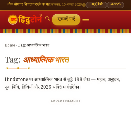
क सोमवार शिवालय दर्शन का महत्व
🌸 गणेश चतुर्थी — भाद्रपद शुक्ल चतुर्थी
English
⛩ काशी विश्वनाथ — आज के द
తెలుగు
सोमवार, 10 अगस्त 2026
🔍
सूचनाएँ पाएँ
Home
›
Tag:
आध्यात्मिक भारत
Tag:
आध्यात्मिक भारत
Hindutone पर आध्यात्मिक भारत से जुड़े 198 लेख — महत्व, अनुष्ठान,
पूजा विधि, तिथियाँ और 2026 भक्ति मार्गदर्शिका।
ADVERTISEMENT