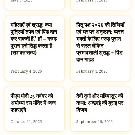
May 9, 2026
February 7, 2026
महिलाएँ एवं श्राद्ध: क्या
पितृ पक्ष २०२६ की तिथियाँ
HOMEBANNER
HOMEBANNER
पुत्रियाँ तर्पण एवं पिंड दान
एवं घर पर अनुष्ठान: व्यस्त
कर सकती हैं? हाँ – गरुड़
भक्तों के लिए गरुड़ पुराण
पुराण इसे सिद्ध करता है
से सरल लेकिन
(सशक्त सत्य)
प्रभावशाली श्राद्ध + पिंड
दान गाइड
February 4, 2026
February 4, 2026
पीएम मोदी 25 नवंबर को
देवी दुर्गा और महिषासुर की
NEWS
STORIES
अयोध्या राम मंदिर में ध्वज
कथा: अच्छाई की बुराई पर
फहराएंगे
विजय
October 11, 2025
September 19, 2025