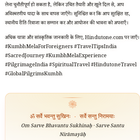
लेना चुनौतीपूर्ण हो सकता है, लेकिन उचित तैयारी और खुले दिल से, आप
अविस्मरणीय यादों के साथ वापस जाएँगे। सुनिश्चित करें कि आप सुरक्षित रहें,
स्थानीय रीति-रिवाजों का सम्मान करें और आयोजन की भावना को अपनाएँ।
अधिक यात्रा और सांस्कृतिक जानकारी के लिए, Hindutone.com पर जाएँ।
#KumbhMelaForForeigners #TravelTipsIndia
#SacredJourney #KumbhMelaExperience
#PilgrimageIndia #SpiritualTravel #HindutoneTravel
#GlobalPilgrimsKumbh
❀
ॐ सर्वे भवन्तु सुखिनः
·
सर्वे सन्तु निरामयाः
Om Sarve Bhavantu Sukhinaḥ · Sarve Santu
Nirāmayāḥ