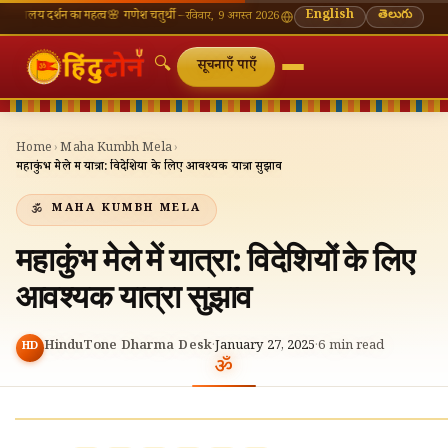
न का महत्व
🌸 गणेश चतुर्थी — भाद्रपद शुक्ल चतुर्थी
⛩ काशी विश्वनाथ — आज के दर्शन समय
English
తెలుగు
🔔 नवरात्रि 
रविवार, 9 अगस्त 2026
🔍
सूचनाएँ पाएँ
Home
›
Maha Kumbh Mela
›
महाकुंभ मेले में यात्रा: विदेशियों के लिए आवश्यक यात्रा सुझाव
MAHA KUMBH MELA
महाकुंभ मेले में यात्रा: विदेशियों के लिए
आवश्यक यात्रा सुझाव
HinduTone Dharma Desk
·
January 27, 2025
·
6
min read
HD