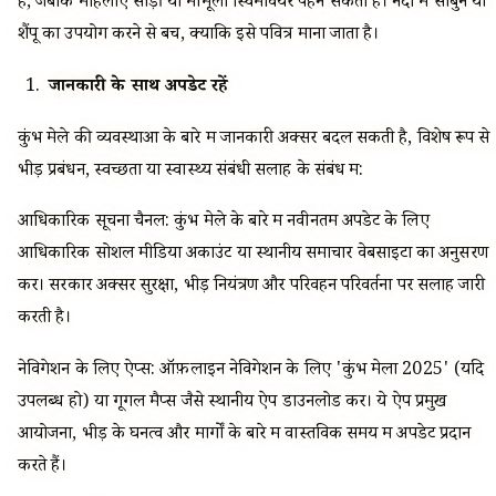
हैं, जबकि महिलाएं साड़ी या मामूली स्विमवियर पहन सकती हैं। नदी में साबुन या
शैंपू का उपयोग करने से बचें, क्योंकि इसे पवित्र माना जाता है।
जानकारी के साथ अपडेट रहें
कुंभ मेले की व्यवस्थाओं के बारे में जानकारी अक्सर बदल सकती है, विशेष रूप से
भीड़ प्रबंधन, स्वच्छता या स्वास्थ्य संबंधी सलाह के संबंध में:
आधिकारिक सूचना चैनल: कुंभ मेले के बारे में नवीनतम अपडेट के लिए
आधिकारिक सोशल मीडिया अकाउंट या स्थानीय समाचार वेबसाइटों का अनुसरण
करें। सरकार अक्सर सुरक्षा, भीड़ नियंत्रण और परिवहन परिवर्तनों पर सलाह जारी
करती है।
नेविगेशन के लिए ऐप्स: ऑफ़लाइन नेविगेशन के लिए 'कुंभ मेला 2025' (यदि
उपलब्ध हो) या गूगल मैप्स जैसे स्थानीय ऐप डाउनलोड करें। ये ऐप प्रमुख
आयोजनों, भीड़ के घनत्व और मार्गों के बारे में वास्तविक समय में अपडेट प्रदान
करते हैं।