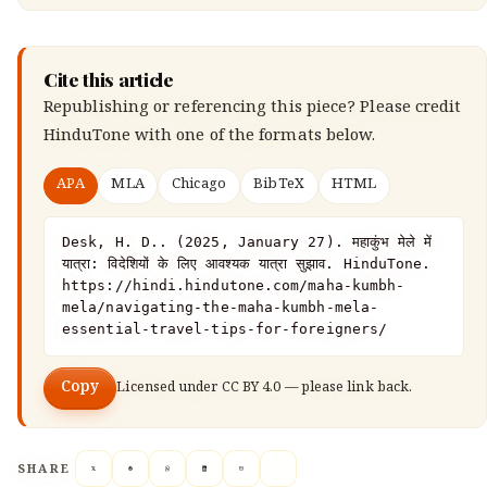
Cite this article
Republishing or referencing this piece? Please credit
HinduTone
with one of the formats below.
APA
MLA
Chicago
BibTeX
HTML
Desk, H. D.. (2025, January 27). महाकुंभ मेले में 
यात्रा: विदेशियों के लिए आवश्यक यात्रा सुझाव. HinduTone. 
https://hindi.hindutone.com/maha-kumbh-
mela/navigating-the-maha-kumbh-mela-
essential-travel-tips-for-foreigners/
Copy
Licensed under
CC BY 4.0
— please link back.
SHARE