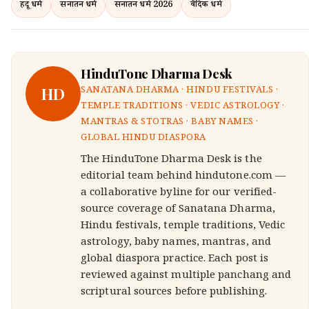
हिंदू धर्म
सनातन धर्म
सनातन धर्म 2026
वैदिक धर्म
HinduTone Dharma Desk
HD
SANATANA DHARMA · HINDU FESTIVALS ·
TEMPLE TRADITIONS · VEDIC ASTROLOGY ·
MANTRAS & STOTRAS · BABY NAMES ·
GLOBAL HINDU DIASPORA
The HinduTone Dharma Desk is the
editorial team behind hindutone.com —
a collaborative byline for our verified-
source coverage of Sanatana Dharma,
Hindu festivals, temple traditions, Vedic
astrology, baby names, mantras, and
global diaspora practice. Each post is
reviewed against multiple panchang and
scriptural sources before publishing.