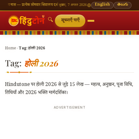
वण मास — प्रत्येक सोमवार शिवालय दर्शन का महत्व
🌸 गणेश चतुर्थी — भाद्रपद शुक्ल चतुर्थी
English
తెలుగు
⛩ काशी विश्व
शुक्रवार, 7 अगस्त 2026
🔍
सूचनाएँ पाएँ
Home
›
Tag:
होली 2026
Tag:
होली 2026
Hindutone पर होली 2026 से जुड़े 15 लेख — महत्व, अनुष्ठान, पूजा विधि,
तिथियाँ और 2026 भक्ति मार्गदर्शिका।
ADVERTISEMENT
🔍