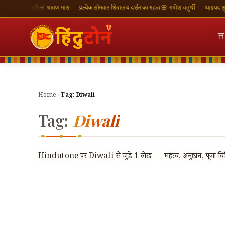
ी शुभकामनाएँ
🪔 श्रावण मास — प्रत्येक सोमवार शिवालय दर्शन का महत्व
🌸 गणेश चतुर्थी — भाद्रपद शुक्ल च
⛩
Home
›
Tag:
Diwali
Tag:
Diwali
Hindutone पर Diwali से जुड़े 1 लेख — महत्व, अनुष्ठान, पूजा विध