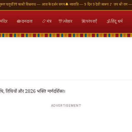
तुर्थी
⛩ काशी विश्वनाथ — आज के दर्शन समय
🔔 नवरात्रि — 9 दिन 9 देवी स्वरूप
🚩 जय श्री राम — राम 
मंदिर
🪷
दानदाता
📿
मंत्र
🎊
त्योहार
🌺
परंपराएँ
🕉
हिंदू धर्म
ि, तिथियाँ और 2026 भक्ति मार्गदर्शिका।
ADVERTISEMENT