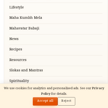
Lifestyle
Maha Kumbh Mela
Mahavatar Babaji
News
Recipes
Resources
Slokas and Mantras
Spirituality
We use cookies for analytics and personalised ads. See our
Privacy
Stories
Policy
for details.
🌓
READ NEXT
माता अमृतानंदमयी (अम्मा) जीवनी: जीवन, उपदेश और विरासत
Accept all
Reject
Temples