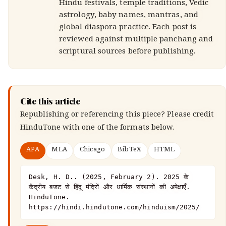
Hindu festivals, temple traditions, Vedic
astrology, baby names, mantras, and
global diaspora practice. Each post is
reviewed against multiple panchang and
scriptural sources before publishing.
Cite this article
Republishing or referencing this piece? Please credit
HinduTone
with one of the formats below.
APA
MLA
Chicago
BibTeX
HTML
Desk, H. D.. (2025, February 2). 2025 के 
केंद्रीय बजट से हिंदू मंदिरों और धार्मिक संस्थानों की अपेक्षाएँ. 
HinduTone. 
https://hindi.hindutone.com/hinduism/2025/