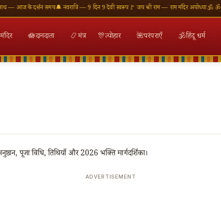
 के दर्शन समय
🔔 नवरात्रि — 9 दिन 9 देवी स्वरूप
🚩 जय श्री राम — राम मंदिर अयोध्या
🕉 ॐ नमः शिवाय 
मंदिर
🪷
दानदाता
📿
मंत्र
🎊
त्योहार
🌺
परंपराएँ
🕉
हिंदू धर्म
ुष्ठान, पूजा विधि, तिथियाँ और 2026 भक्ति मार्गदर्शिका।
ADVERTISEMENT