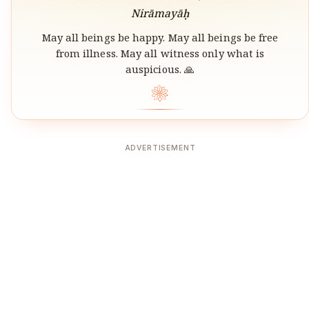
Nirāmayāḥ
May all beings be happy. May all beings be free
from illness. May all witness only what is
auspicious. 🙏
❀
ADVERTISEMENT