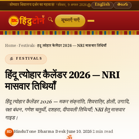
वार शिवालय दर्शन का महत्व
🌸 गणेश चतुर्थी — भाद्रपद शुक्ल चतुर्थी
⛩ काशी विश्वनाथ — आज के दर्शन 
English
తెలుగు
रविवार, 9 अगस्त 2026
🔍
सूचनाएँ पाएँ
Home
›
Festivals
›
हिंदू त्योहार कैलेंडर 2026 — NRI मासवार तिथियाँ
FESTIVALS
हिंदू त्योहार कैलेंडर 2026 — NRI
मासवार तिथियाँ
हिंदू त्योहार कैलेंडर 2026 — मकर संक्रांति, शिवरात्रि, होली, उगादि,
रक्षा बंधन, गणेश चतुर्थी, दशहरा, दीपावली तिथियाँ; NRI हेतु मासवार
गाइड।
HinduTone Dharma Desk
·
June 10, 2026
·
2
min read
HD