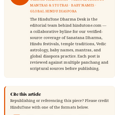
TEMPLE TRADITIONS · VEDIC ASTROLOGY ·
MANTRAS & STOTRAS · BABY NAMES ·
GLOBAL HINDU DIASPORA
The HinduTone Dharma Desk is the
editorial team behind hindutone.com —
a collaborative byline for our verified-
source coverage of Sanatana Dharma,
Hindu festivals, temple traditions, Vedic
astrology, baby names, mantras, and
global diaspora practice. Each post is
reviewed against multiple panchang and
scriptural sources before publishing.
Cite this article
Republishing or referencing this piece? Please credit
HinduTone
with one of the formats below.