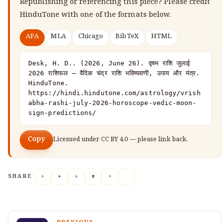
Republishing or referencing this piece? Please credit
HinduTone
with one of the formats below.
APA
MLA
Chicago
BibTeX
HTML
Desk, H. D.. (2026, June 26). वृषभ राशि जुलाई 
2026 राशिफल — वैदिक चंद्र राशि भविष्यवाणी, उपाय और मंत्र. 
HinduTone. 
https://hindi.hindutone.com/astrology/vrish
abha-rashi-july-2026-horoscope-vedic-moon-
sign-predictions/
Copy
Licensed under
CC BY 4.0
— please link back.
SHARE