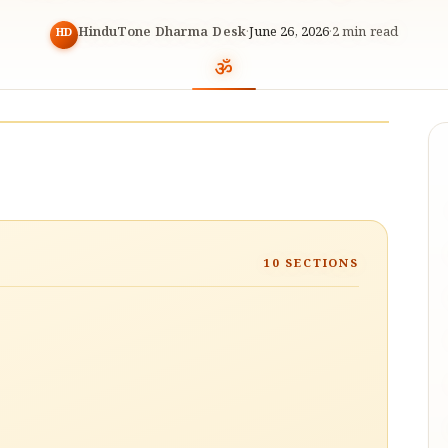
HinduTone Dharma Desk
·
June 26, 2026
·
2
min read
HD
10
SECTIONS