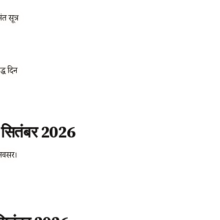
त सूत्र
्ध दिन
ि सितंबर 2026
 अवसर।