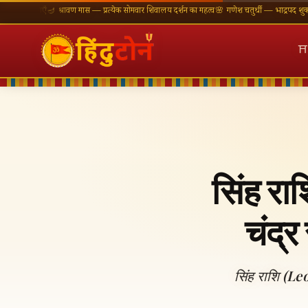
मनाएँ
🪔 श्रावण मास — प्रत्येक सोमवार शिवालय दर्शन का महत्व
🌸 गणेश चतुर्थी — भाद्रपद शुक्ल चतुर्थी
⛩
⛩
सिंह र
चंद्र
सिंह राशि (Le