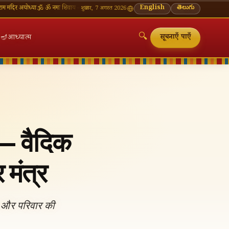
योध्या
🕉 ॐ नमः शिवाय — सोमवार व्रत की शुभकामनाएँ
🪔 श्रावण मास — प्रत्येक सोमवार शिवालय दर्शन का
English
తెలుగు
शुक्रवार, 7 अगस्त 2026
🔍
🪔
आध्यात्म
सूचनाएँ पाएँ
— वैदिक
 मंत्र
🔍
य और परिवार की