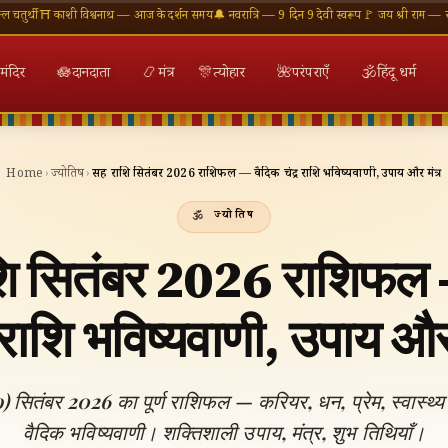
 काशी विश्वनाथ — आज के दर्शन समय
🔔 नवरात्रि — 9 दिन 9 देवी स्वरूप
🚩 जय श्री राम — राम मंदिर अ
मंदिर
🪷
दानदाता
📿
मंत्र
🎊
त्योहार
🌺
परंपराएँ
🕉
हिंदू धर्म
Home
›
ज्योतिष
›
सिंह राशि सितंबर 2026 राशिफल — वैदिक चंद्र राशि भविष्यवाणी, उपाय और मंत्र
ज्योतिष
ाशि सितंबर 2026 राशिफल 
 राशि भविष्यवाणी, उपाय और
o) सितंबर 2026 का पूर्ण राशिफल — करियर, धन, प्रेम, स्वास्थ्
वैदिक भविष्यवाणी। शक्तिशाली उपाय, मंत्र, शुभ तिथियाँ।