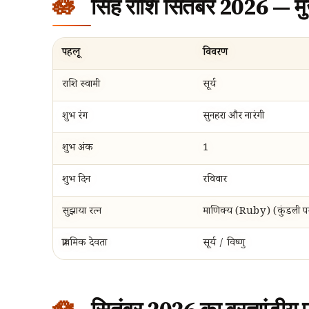
सिंह राशि सितंबर 2026 — मु
पहलू
विवरण
राशि स्वामी
सूर्य
शुभ रंग
सुनहरा और नारंगी
शुभ अंक
1
शुभ दिन
रविवार
सुझाया रत्न
माणिक्य (Ruby) (कुंडली परा
प्राथमिक देवता
सूर्य / विष्णु