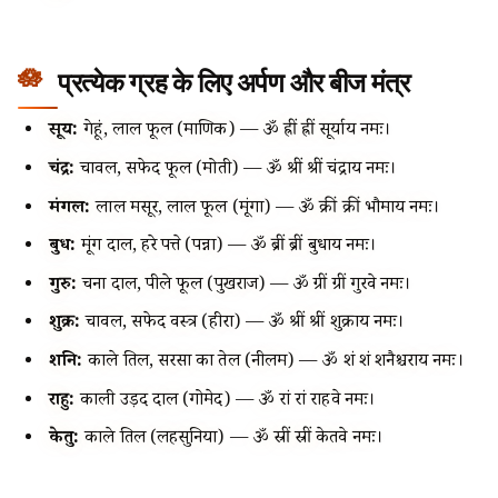
प्रत्येक ग्रह के लिए अर्पण और बीज मंत्र
सूर्य:
गेहूं, लाल फूल (माणिक) — ॐ ह्रीं ह्रीं सूर्याय नमः।
चंद्र:
चावल, सफेद फूल (मोती) — ॐ श्रीं श्रीं चंद्राय नमः।
मंगल:
लाल मसूर, लाल फूल (मूंगा) — ॐ क्रीं क्रीं भौमाय नमः।
बुध:
मूंग दाल, हरे पत्ते (पन्ना) — ॐ ब्रीं ब्रीं बुधाय नमः।
गुरु:
चना दाल, पीले फूल (पुखराज) — ॐ ग्रीं ग्रीं गुरवे नमः।
शुक्र:
चावल, सफेद वस्त्र (हीरा) — ॐ श्रीं श्रीं शुक्राय नमः।
शनि:
काले तिल, सरसों का तेल (नीलम) — ॐ शं शं शनैश्चराय नमः।
राहु:
काली उड़द दाल (गोमेद) — ॐ रां रां राहवे नमः।
केतु:
काले तिल (लहसुनिया) — ॐ स्रीं स्रीं केतवे नमः।