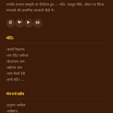
भारतीय सनातन संस्कृति का डिजिटल द्वार — मंदिर, मंत्र, पूजा विधि, त्योहार एवं वैदिक
परंपराओं की प्रामाणिक जानकारी हिंदी में।
📘
🐦
▶️
📸
मंदिर
काशी विश्वनाथ
राम मंदिर अयोध्या
केदारनाथ धाम
बद्रीनाथ धाम
माता वैष्णो देवी
सभी मंदिर →
मंत्र एवं स्तोत्र
हनुमान चालीसा
गायत्री मंत्र