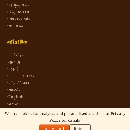
महामृत्युंजय मंत्र
विष्णु सहस्रनाम
शिव तांडव स्तोत्र
सभी मंत्र →
त्वरित लिंक
पर्व कैलेंडर
आध्यात्म
परंपराएँ
दानदाता एवं पोषक
मंदिर निर्देशिका
साइटमैप
English
తెలుగు
We use cookies for analytics and personalised ads. See our
Privacy
Policy
for details.
🌓
©
2026
हिंदू टोन हिंदी। सर्वाधिकार सुरक्षित।
गोपनीयता नीति
नियम एवं शर्तें
संपर्क करें
Accept all
Reject