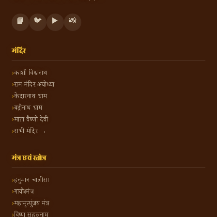
📘
🐦
▶️
📸
मंदिर
काशी विश्वनाथ
राम मंदिर अयोध्या
केदारनाथ धाम
बद्रीनाथ धाम
माता वैष्णो देवी
सभी मंदिर →
मंत्र एवं स्तोत्र
हनुमान चालीसा
गायत्री मंत्र
महामृत्युंजय मंत्र
विष्णु सहस्रनाम