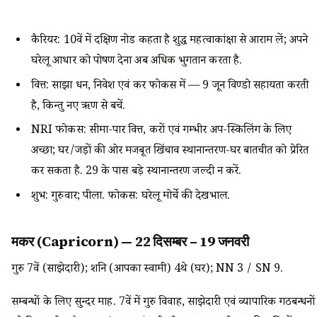
कैरियर: 10वें में दक्षिण नोड कहता है शुद्ध महत्वाकांक्षा से आराम लें; अपने
घरेलू आधार को पोषण देना अब अधिक भुगतान करता है.
वित्त: साझा धन, निवेश एवं कर फोकस में — 9 जून विण्डो सहायता करती
है, किन्तु नए ऋण से बचें.
NRI फोकस: सीमा-पार वित्त, करों एवं गम्भीर अप-स्किलिंग के लिए
अच्छा; घर/जड़ों की ओर मजबूत खिंचाव स्थानान्तरण-घर बातचीत को प्रेरित
कर सकता है. 29 के पास बड़े स्थानान्तरण जल्दी न करें.
शुभ: गुरुवार; पीला. फोकस: घरेलू मोर्चे की देखभाल.
मकर (Capricorn) — 22 दिसम्बर – 19 जनवरी
गुरु 7वें (साझेदारी); शनि (आपका स्वामी) 4थे (घर); NN 3 / SN 9.
सम्बन्धों के लिए सुन्दर माह. 7वें में गुरु विवाह, साझेदारी एवं व्यापारिक गठबन्धनों