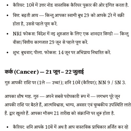
कैरियर: 10वें में उत्तर नोड वास्तविक कैरियर पुकार की ओर इंगित करता है.
वित्त: बढ़ती आय — किन्तु आपका स्वामी बुध 29 को आपके 2रे में वक्री
होता है, उससे पहले पूर्ण करें.
NRI फोकस: विदेश में नई शुरुआत के लिए एक शानदार विण्डो — किन्तु
वीसा/वित्तीय कागजात 29 जून से पहले पूर्ण करें.
शुभ: बुधवार; पीला. फोकस: 14 जून पर अभिप्राय निर्धारित करें.
कर्क (Cancer) — 21 जून – 22 जुलाई
गुरु आपकी राशि पर (1ले — उच्च!); शनि 10वें (कैरियर); NN 9 / SN 3.
आपका शीर्ष माह. गुरु — अपने सबसे परोपकारी रूप में — लगभग पूरे जून
आपकी राशि पर बैठते हैं, आत्मविश्वास, भाग्य, अवसर एवं चुम्बकीय उपस्थिति लाते
हैं. द्वार खुलते हैं. आपका मौसम 21 तारीख को संक्रान्ति पर शुरू होता है.
कैरियर: शनि आपके 10वें में अर्थ है आप वास्तविक प्राधिकार अर्जित कर रहे