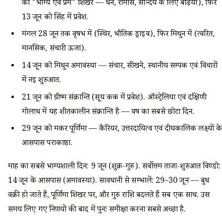
का "भाग्य एवं प्रेम" शिखर — धन, रोमांस, सौन्दर्य के लिए बढ़िया), फिर
13 जून को सिंह में प्रवेश.
मंगल 28 जून तक वृषभ में (स्थिर, भौतिक ड्राइव), फिर मिथुन में (त्वरित,
मानसिक, संचारी ऊर्जा).
14 जून को मिथुन अमावस्या — संचार, सीखने, स्थानीय सम्पर्क एवं विचारों
में नई शुरुआत.
21 जून को ग्रीष्म संक्रान्ति (सूर्य कर्क में प्रवेश). ऑस्ट्रेलिया एवं दक्षिणी
गोलार्ध में यह शीतकालीन संक्रान्ति है — वर्ष का सबसे छोटा दिन.
29 जून को मकर पूर्णिमा — कैरियर, उत्तरदायित्व एवं दीर्घकालिक लक्ष्यों के
आसपास पराकाष्ठा.
माह का सबसे भाग्यशाली दिन: 9 जून (शुक्र-गुरु). सर्वोत्तम ताजा-शुरुआत विण्डो:
14 जून के आसपास (अमावस्या). सावधानी से सम्भालें: 29–30 जून — बुध
वक्री हो जाते हैं, पूर्णिमा शिखर पर, और गुरु राशि बदलते हैं सब एक साथ. उस
समय लिए गए निर्णयों की बाद में पुनः समीक्षा करना सबसे अच्छा है.