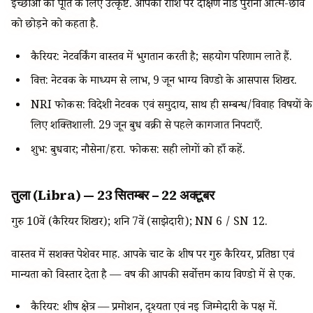
इच्छाओं की पूर्ति के लिए उत्कृष्ट. आपकी राशि पर दक्षिण नोड पुरानी आत्म-छवि
को छोड़ने को कहता है.
कैरियर: नेटवर्किंग वास्तव में भुगतान करती है; सहयोग परिणाम लाते हैं.
वित्त: नेटवर्क के माध्यम से लाभ, 9 जून भाग्य विण्डो के आसपास शिखर.
NRI फोकस: विदेशी नेटवर्क एवं समुदाय, साथ ही सम्बन्ध/विवाह विषयों के
लिए शक्तिशाली. 29 जून बुध वक्री से पहले कागजात निपटाएँ.
शुभ: बुधवार; नौसेना/हरा. फोकस: सही लोगों को हाँ कहें.
तुला (Libra) — 23 सितम्बर – 22 अक्टूबर
गुरु 10वें (कैरियर शिखर); शनि 7वें (साझेदारी); NN 6 / SN 12.
वास्तव में सशक्त पेशेवर माह. आपके चार्ट के शीर्ष पर गुरु कैरियर, प्रतिष्ठा एवं
मान्यता को विस्तार देता है — वर्ष की आपकी सर्वोत्तम कार्य विण्डो में से एक.
कैरियर: शीर्ष क्षेत्र — प्रमोशन, दृश्यता एवं नई जिम्मेदारी के पक्ष में.