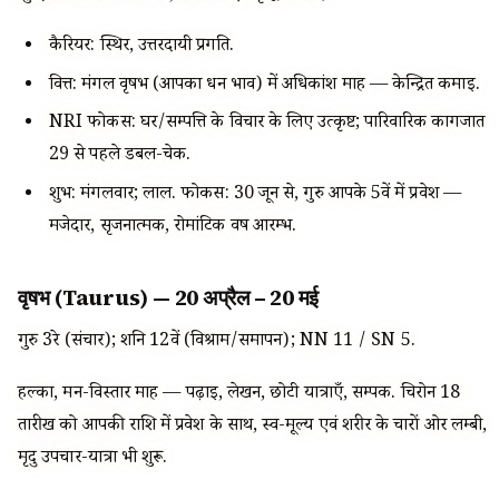
कैरियर: स्थिर, उत्तरदायी प्रगति.
वित्त: मंगल वृषभ (आपका धन भाव) में अधिकांश माह — केन्द्रित कमाई.
NRI फोकस: घर/सम्पत्ति के विचार के लिए उत्कृष्ट; पारिवारिक कागजात
29 से पहले डबल-चेक.
शुभ: मंगलवार; लाल. फोकस: 30 जून से, गुरु आपके 5वें में प्रवेश —
मजेदार, सृजनात्मक, रोमांटिक वर्ष आरम्भ.
वृषभ (Taurus) — 20 अप्रैल – 20 मई
गुरु 3रे (संचार); शनि 12वें (विश्राम/समापन); NN 11 / SN 5.
हल्का, मन-विस्तार माह — पढ़ाई, लेखन, छोटी यात्राएँ, सम्पर्क. चिरोन 18
तारीख को आपकी राशि में प्रवेश के साथ, स्व-मूल्य एवं शरीर के चारों ओर लम्बी,
मृदु उपचार-यात्रा भी शुरू.