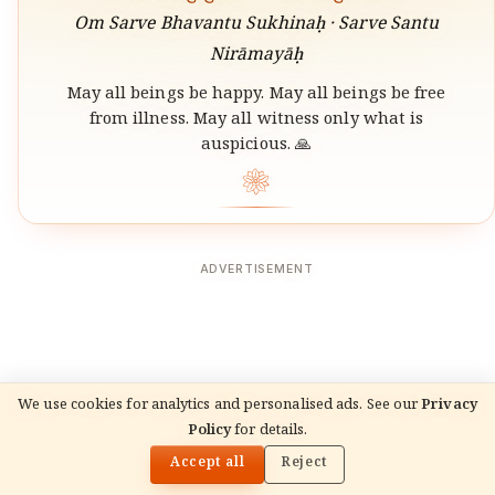
Om Sarve Bhavantu Sukhinaḥ · Sarve Santu
Nirāmayāḥ
May all beings be happy. May all beings be free
from illness. May all witness only what is
auspicious. 🙏
❀
ADVERTISEMENT
We use cookies for analytics and personalised ads. See our
Privacy
READ NEXT
Policy
for details.
जून 2026 वैदिक मासिक राशिफल — चन्द्र राशि (जन्म राशि)
🌓
NRIs के लिए
Accept all
Reject