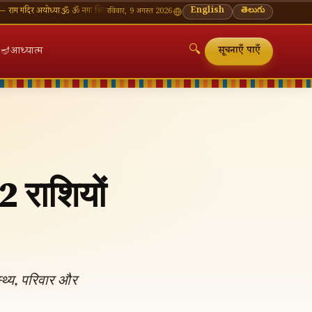
 अयोध्या
🕉 ॐ नमः शिवाय — सोमवार व्रत की शुभकामनाएँ
🪔 श्रावण मास — प्रत्येक सोमवार शिवालय दर्शन 
English
తెలుగు
रविवार, 9 अगस्त 2026
🔍
🪔
आध्यात्म
सूचनाएँ पाएँ
 राशियों
🔍
्थ्य, परिवार और