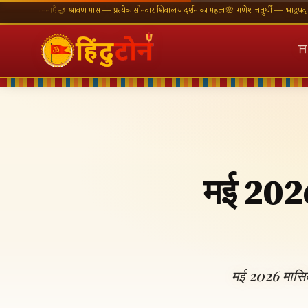
कामनाएँ
🪔 श्रावण मास — प्रत्येक सोमवार शिवालय दर्शन का महत्व
🌸 गणेश चतुर्थी — भाद्रपद शुक्ल चतुर्थ
⛩
मई 2026
मई 2026 मासिक 