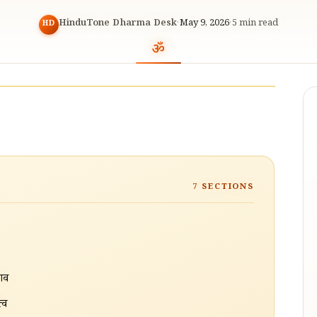
HinduTone Dharma Desk
·
May 9, 2026
·
5
min read
HD
7
SECTIONS
भाव
्व