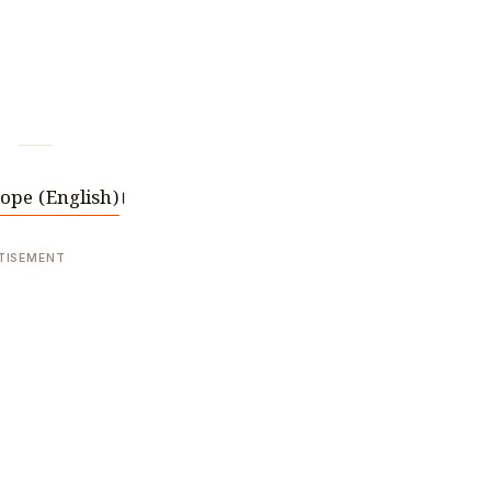
ope (English)
।
TISEMENT