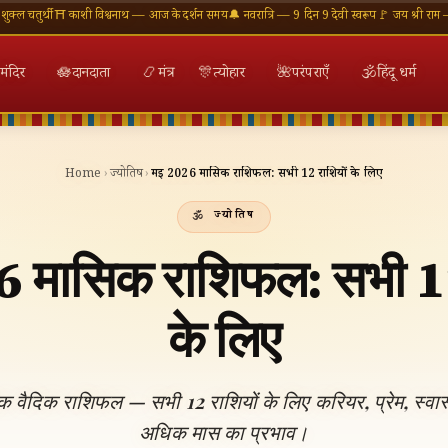
ी
⛩ काशी विश्वनाथ — आज के दर्शन समय
🔔 नवरात्रि — 9 दिन 9 देवी स्वरूप
🚩 जय श्री राम — राम मंदिर
मंदिर
🪷
दानदाता
📿
मंत्र
🎊
त्योहार
🌺
परंपराएँ
🕉
हिंदू धर्म
Home
›
ज्योतिष
›
मई 2026 मासिक राशिफल: सभी 12 राशियों के लिए
ज्योतिष
 मासिक राशिफल: सभी 12
के लिए
वैदिक राशिफल — सभी 12 राशियों के लिए करियर, प्रेम, स्वास
अधिक मास का प्रभाव।