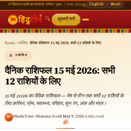
लय दर्शन का महत्व
🌸 गणेश चतुर्थी — भाद्रपद शुक्ल चतुर्थी
⛩ काशी विश्वनाथ — आज के दर्शन समय
English
తెలుగు
🔔 नव
शुक्रवार, 7 अगस्त 2026
🔍
सूचनाएँ पाएँ
Home
›
ज्योतिष
›
दैनिक राशिफल 15 मई 2026: सभी 12 राशियों के लिए
ज्योतिष
दैनिक राशिफल 15 मई 2026: सभी
12 राशियों के लिए
15 मई 2026 का वैदिक राशिफल — मेष से मीन तक सभी 12 राशियों के
लिए करियर, प्रेम, स्वास्थ्य, परिवार, शुभ रंग, अंक और मंत्र।
HinduTone Dharma Desk
·
May 9, 2026
·
4
min read
HD