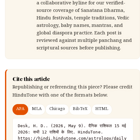
a collaborative byline for our verified-
source coverage of Sanatana Dharma,
Hindu festivals, temple traditions, Vedic
astrology, baby names, mantras, and
global diaspora practice. Each post is
reviewed against multiple panchang and
scriptural sources before publishing.
Cite this article
Republishing or referencing this piece? Please credit
HinduTone
with one of the formats below.
APA
MLA
Chicago
BibTeX
HTML
Desk, H. D.. (2026, May 9). दैनिक राशिफल 15 मई 
2026: सभी 12 राशियों के लिए. HinduTone. 
https://hindi.hindutone.com/astrology/daily