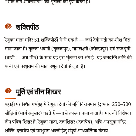
"साढ़े तीन शक्तिपीठों" की शृंखला को पूर्ण करता है।
शक्तिपीठ
रेणुका माता मंदिर 51 शक्तिपीठों में से एक है — जहाँ देवी सती का शीश गिरा
माना जाता है। तुलजा भवानी (तुलजापुर), महालक्ष्मी (कोल्हापुर) एवं सप्तश्रृंगी
(वाणी — अर्ध-पीठ) के साथ यह इस शृंखला का अंग है। यह जमदग्नि ऋषि की
पत्नी एवं परशुराम की माता रेणुका देवी से जुड़ा है।
मूर्ति एवं तीन शिखर
पहाड़ी पर स्थित गर्भगृह में रेणुका देवी की मूर्ति विराजमान है; भक्त 250–500
सीढ़ियाँ (मार्ग अनुसार) चढ़ते हैं — इसे तपस्या माना जाता है। माहूर की विशेषता
तीन पवित्र शिखर हैं: रेणुका माता, दत्त शिखर (दत्तात्रेय), अत्रि-अनसूया मंदिर —
शक्ति, दत्तात्रेय एवं परशुराम भक्तों हेतु संपूर्ण आध्यात्मिक गंतव्य।