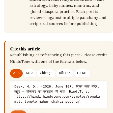
Hindu festivals, temple traditions, Vedic
astrology, baby names, mantras, and
global diaspora practice. Each post is
reviewed against multiple panchang and
scriptural sources before publishing.
Cite this article
Republishing or referencing this piece? Please credit
HinduTone
with one of the formats below.
APA
MLA
Chicago
BibTeX
HTML
Desk, H. D.. (2026, June 10). रेणुका माता मंदिर, 
माहूर — शक्तिपीठ एवं परशुराम की माता. HinduTone. 
https://hindi.hindutone.com/temples/renuka-
mata-temple-mahur-shakti-peetha/