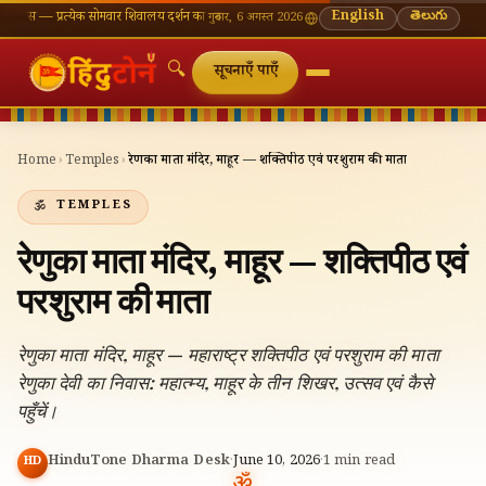
्रत्येक सोमवार शिवालय दर्शन का महत्व
🌸 गणेश चतुर्थी — भाद्रपद शुक्ल चतुर्थी
English
⛩ काशी विश्वनाथ — आज
తెలుగు
गुरुवार, 6 अगस्त 2026
🔍
सूचनाएँ पाएँ
Home
›
Temples
›
रेणुका माता मंदिर, माहूर — शक्तिपीठ एवं परशुराम की माता
TEMPLES
रेणुका माता मंदिर, माहूर — शक्तिपीठ एवं
परशुराम की माता
रेणुका माता मंदिर, माहूर — महाराष्ट्र शक्तिपीठ एवं परशुराम की माता
रेणुका देवी का निवास: महात्म्य, माहूर के तीन शिखर, उत्सव एवं कैसे
पहुँचें।
HinduTone Dharma Desk
·
June 10, 2026
·
1
min read
HD