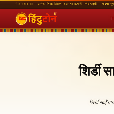
नाएँ
🪔 श्रावण मास — प्रत्येक सोमवार शिवालय दर्शन का महत्व
🌸 गणेश चतुर्थी — भाद्रपद शुक्ल चतुर्थी
⛩ 
⛩
शिर्डी 
शिर्डी साईं ब