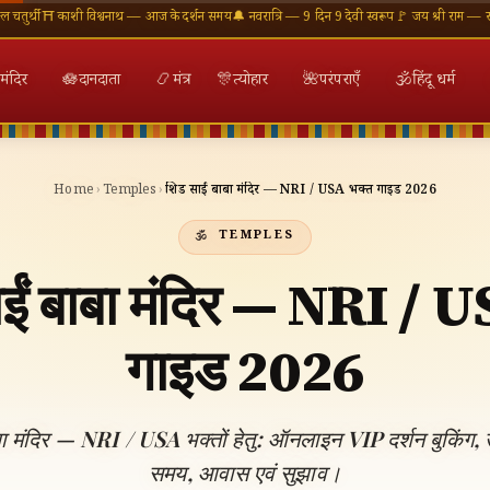
काशी विश्वनाथ — आज के दर्शन समय
🔔 नवरात्रि — 9 दिन 9 देवी स्वरूप
🚩 जय श्री राम — राम मंदिर अय
मंदिर
🪷
दानदाता
📿
मंत्र
🎊
त्योहार
🌺
परंपराएँ
🕉
हिंदू धर्म
Home
›
Temples
›
शिर्डी साईं बाबा मंदिर — NRI / USA भक्त गाइड 2026
TEMPLES
साईं बाबा मंदिर — NRI / 
गाइड 2026
ाबा मंदिर — NRI / USA भक्तों हेतु: ऑनलाइन VIP दर्शन बुकिंग, उड़ा
समय, आवास एवं सुझाव।