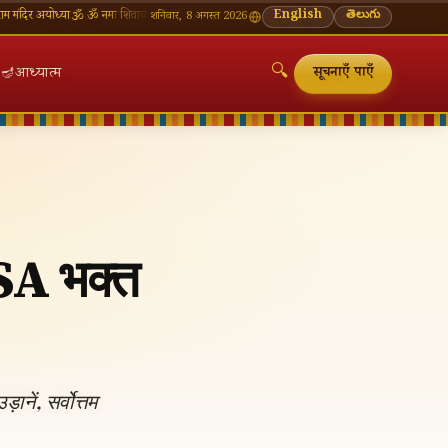
ोध्या
🕉 ॐ नमः शिवाय — सोमवार व्रत की शुभकामनाएँ
🪔 श्रावण मास — प्रत्येक सोमवार शिवालय दर्शन का 
English
తెలుగు
शनिवार, 8 अगस्त 2026
🔍
🪔
आध्यात्म
सूचनाएँ पाएँ
USA भक्त
🔍
नें, सर्वोत्तम