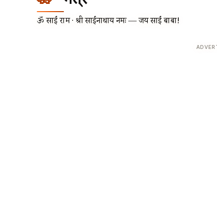
ॐ साईं राम · श्री साईंनाथाय नमः — जय साईं बाबा!
ADVER