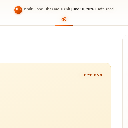
HinduTone Dharma Desk
·
June 10, 2026
·
1
min read
HD
7
SECTIONS