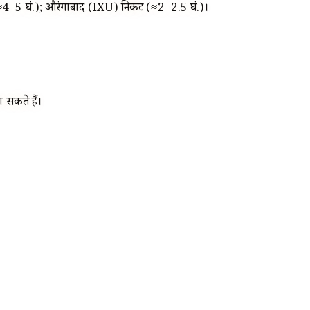
 से ≈4–5 घं.); औरंगाबाद (IXU) निकट (≈2–2.5 घं.)।
जा सकते हैं।