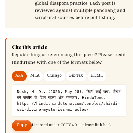
global diaspora practice. Each post is
reviewed against multiple panchang and
scriptural sources before publishing.
Cite this article
Republishing or referencing this piece? Please credit
HinduTone
with one of the formats below.
APA
MLA
Chicago
BibTeX
HTML
Desk, H. D.. (2026, May 28). शिर्डी साईं बाबा: ईश्वर 
बने फकीर के दिव्य रहस्य और चमत्कार. HinduTone. 
https://hindi.hindutone.com/temples/shirdi-
sai-divine-mysteries-miracles/
Copy
Licensed under
CC BY 4.0
— please link back.