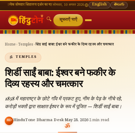
क सोमवार शिवालय दर्शन का महत्व
🌸 गणेश चतुर्थी — भाद्रपद शुक्ल चतुर्थी
English
⛩ काशी विश्वनाथ — आज के दर
తెలుగు
सोमवार, 10 अगस्त 2026
🔍
सूचनाएँ पाएँ
Home
›
Temples
›
शिर्डी साईं बाबा: ईश्वर बने फकीर के दिव्य रहस्य और चमत्कार
TEMPLES
शिर्डी साईं बाबा: ईश्वर बने फकीर के
दिव्य रहस्य और चमत्कार
1858 में महाराष्ट्र के छोटे गाँव में प्रकट हुए, नीम के पेड़ के नीचे रहे,
करोड़ों भक्तों द्वारा साक्षात ईश्वर के रूप में पूजित — शिर्डी साईं बाबा।
HinduTone Dharma Desk
·
May 28, 2026
·
2
min read
HD