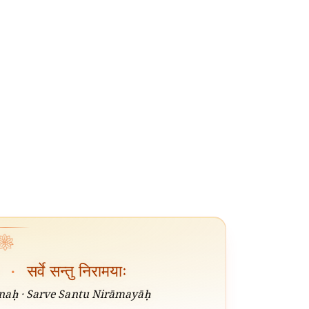
❀
ः
·
सर्वे सन्तु निरामयाः
aḥ · Sarve Santu Nirāmayāḥ