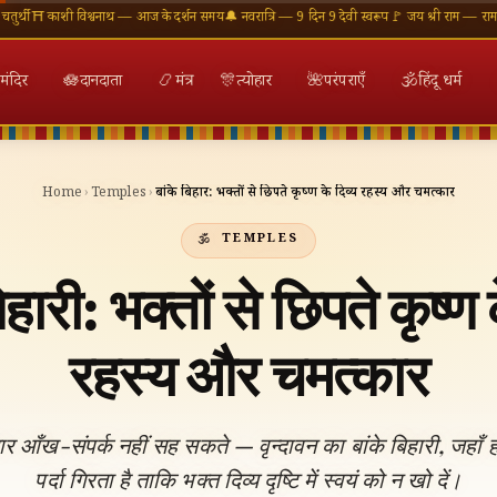
शी विश्वनाथ — आज के दर्शन समय
🔔 नवरात्रि — 9 दिन 9 देवी स्वरूप
🚩 जय श्री राम — राम मंदिर अयोध
मंदिर
🪷
दानदाता
📿
मंत्र
🎊
त्योहार
🌺
परंपराएँ
🕉
हिंदू धर्म
Home
›
Temples
›
बांके बिहारी: भक्तों से छिपते कृष्ण के दिव्य रहस्य और चमत्कार
TEMPLES
िहारी: भक्तों से छिपते कृष्ण 
रहस्य और चमत्कार
ार आँख-संपर्क नहीं सह सकते — वृन्दावन का बांके बिहारी, जहाँ ह
पर्दा गिरता है ताकि भक्त दिव्य दृष्टि में स्वयं को न खो दें।