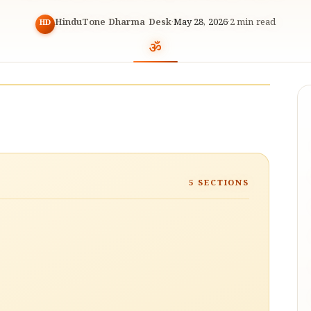
HinduTone Dharma Desk
·
May 28, 2026
·
2
min read
HD
5
SECTIONS