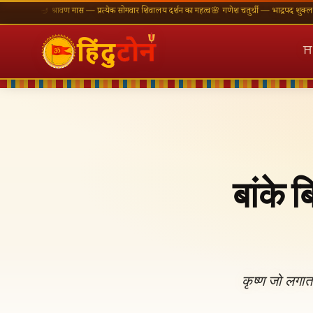
एँ
🪔 श्रावण मास — प्रत्येक सोमवार शिवालय दर्शन का महत्व
🌸 गणेश चतुर्थी — भाद्रपद शुक्ल चतुर्थी
⛩ का
⛩
बांके ब
कृष्ण जो लगात