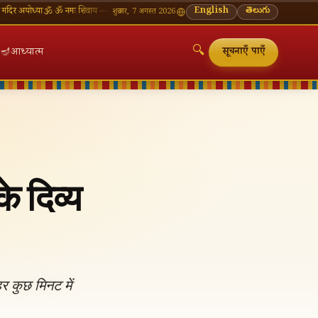
्या
🕉 ॐ नमः शिवाय — सोमवार व्रत की शुभकामनाएँ
🪔 श्रावण मास — प्रत्येक सोमवार शिवालय दर्शन का मह
English
తెలుగు
शुक्रवार, 7 अगस्त 2026
🔍
🪔
आध्यात्म
सूचनाएँ पाएँ
के दिव्य
🔍
र कुछ मिनट में