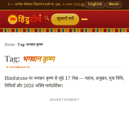
ास — प्रत्येक सोमवार शिवालय दर्शन का महत्व
🌸 गणेश चतुर्थी — भाद्रपद शुक्ल चतुर्थी
English
⛩ काशी विश्वनाथ
తెలుగు
गुरुवार, 6 अगस्त 2026
🔍
सूचनाएँ पाएँ
Home
›
Tag:
भगवान कृष्ण
Tag:
भगवान कृष्ण
Hindutone पर भगवान कृष्ण से जुड़े 17 लेख — महत्व, अनुष्ठान, पूजा विधि,
तिथियाँ और 2026 भक्ति मार्गदर्शिका।
ADVERTISEMENT
🔍