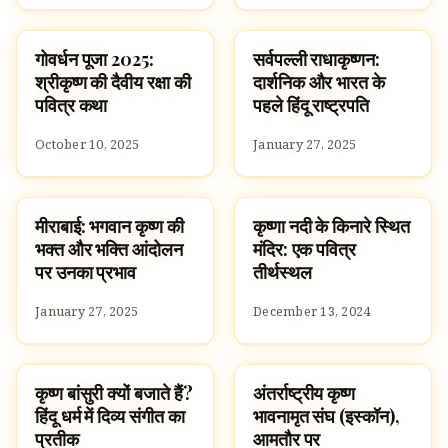
गोवर्धन पूजा 2025:
सर्वपल्ली राधाकृष्णन:
SLOKAS AND MANTRAS
FAMOUS HINDUS
श्रीकृष्ण की दैवीय रक्षा की
दार्शनिक और भारत के
पवित्र कथा
पहले हिंदू राष्ट्रपति
October 10, 2025
January 27, 2025
मीराबाई: भगवान कृष्ण की
कृष्णा नदी के किनारे स्थित
FAMOUS HINDUS
TEMPLES
भक्त और भक्ति आंदोलन
मंदिर: एक पवित्र
पर उनका प्रभाव
तीर्थस्थल
January 27, 2025
December 13, 2024
कृष्ण बांसुरी क्यों बजाते हैं?
अंतर्राष्ट्रीय कृष्ण
HINDUISM
TEMPLES
हिंदू धर्म में दिव्य संगीत का
भावनामृत संघ (इस्कॉन),
प्रतीक
आमतौर पर