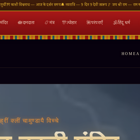
 आज के दर्शन समय
🔔 नवरात्रि — 9 दिन 9 देवी स्वरूप
🚩 जय श्री राम — राम मंदिर अयोध्या
🕉 ॐ नमः शिव
मंदिर
🪷
दानदाता
📿
मंत्र
🎊
त्योहार
🌺
परंपराएँ
🕉
हिंदू धर्म
HOME
A
॥ जय माता दी ॥