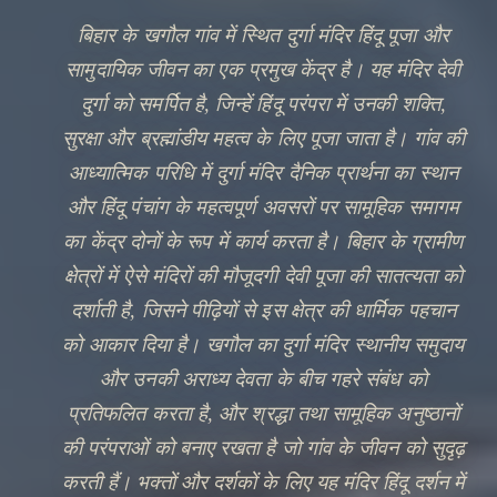
Every wick lit, every offering made at दुर्गा मंदिर,
joins a river of devotion that flows through every
heart that has ever sought refuge in देवी.
✦
VIEW AARTI TIMES
DISCOVER HERITAGE
🔍