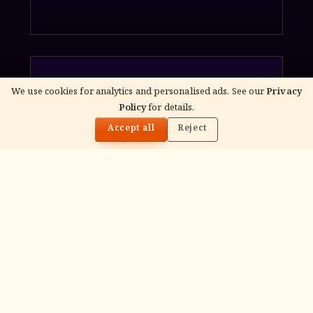
We use cookies for analytics and personalised ads. See our
Privacy
गं
Policy
for details.
🌓
Accept all
Reject
Ganapati Homam
Sacred fire ritual to invoke Lord Ganesha —
performed before new beginnings and
important journeys.