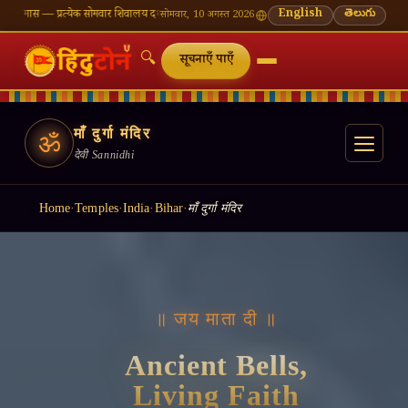
मवार शिवालय दर्शन का महत्व
🌸 गणेश चतुर्थी — भाद्रपद शुक्ल चतुर्थी
⛩ काशी विश्वनाथ — आज के दर्शन
English
తెలుగు
सोमवार, 10 अगस्त 2026
🔍
सूचनाएँ पाएँ
माँ दुर्गा मंदिर
ॐ
देवी Sannidhi
Home
·
Temples
·
India
·
Bihar
·
माँ दुर्गा मंदिर
॥ जय माता दी ॥
Ancient Bells,
Living Faith