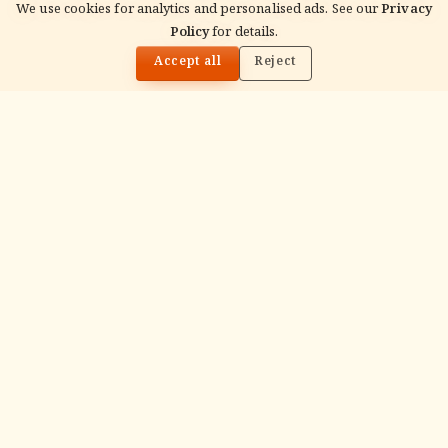
ॐ
We use cookies for analytics and personalised ads. See our
Privacy
Policy
for details.
🌓
Accept all
Reject
Archana
Recitation of the deity's names and mantras
with flower offerings, performed in your name
and gotra.
गं
Ganapati Homam