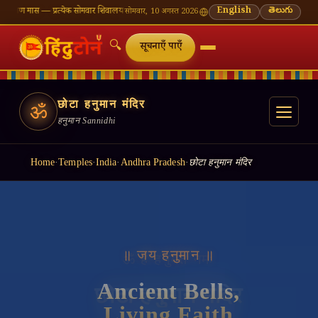
रत्येक सोमवार शिवालय दर्शन का महत्व
🌸 गणेश चतुर्थी — भाद्रपद शुक्ल चतुर्थी
English
⛩ काशी विश्वनाथ — आज 
తెలుగు
सोमवार, 10 अगस्त 2026
🔍
सूचनाएँ पाएँ
छोटा हनुमान मंदिर
ॐ
हनुमान Sannidhi
Home
·
Temples
·
India
·
Andhra Pradesh
·
छोटा हनुमान मंदिर
॥ जय हनुमान ॥
Ancient Bells,
Living Faith