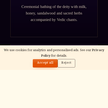
Ceremonial bathing of the deity with milk,
honey, sandalwood and sacred herbs
accompanied by Vedic chants.
We use cookies for analytics and personalised ads. See our
Privacy
Policy
for details.
🌓
ॐ
Accept all
Reject
Archana
Recitation of the deity's names and mantras
with flower offerings, performed in your name
and gotra.