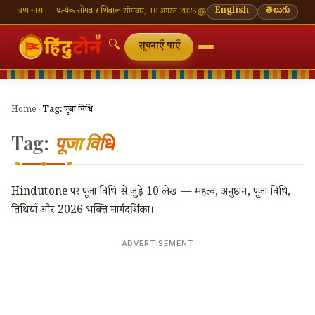
रावण मास — प्रत्येक सोमवार शिवालय दर्शन का महत्व
🌸 गणेश चतुर्थी — भाद्रपद शुक्ल चतुर्थी
English
తెలుగు
⛩ काशी विश
सोमवार, 10 अगस्त 2026
🔍
सूचनाएँ पाएँ
Home
›
Tag:
पूजा विधि
Tag:
पूजा विधि
Hindutone पर पूजा विधि से जुड़े 10 लेख — महत्व, अनुष्ठान, पूजा विधि,
तिथियाँ और 2026 भक्ति मार्गदर्शिका।
ADVERTISEMENT