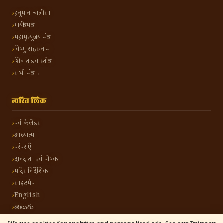
हनुमान चालीसा
गायत्री मंत्र
महामृत्युंजय मंत्र
विष्णु सहस्रनाम
शिव तांडव स्तोत्र
सभी मंत्र →
त्वरित लिंक
पर्व कैलेंडर
आध्यात्म
परंपराएँ
दानदाता एवं पोषक
मंदिर निर्देशिका
साइटमैप
English
తెలుగు