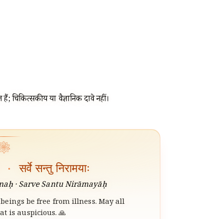
हैं; चिकित्सकीय या वैज्ञानिक दावे नहीं।
❀
ः
·
सर्वे सन्तु निरामयाः
aḥ · Sarve Santu Nirāmayāḥ
beings be free from illness. May all
t is auspicious. 🙏