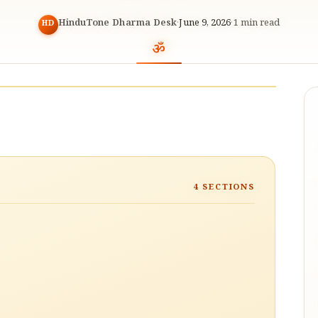
HinduTone Dharma Desk
·
June 9, 2026
·
1
min read
HD
4
SECTIONS