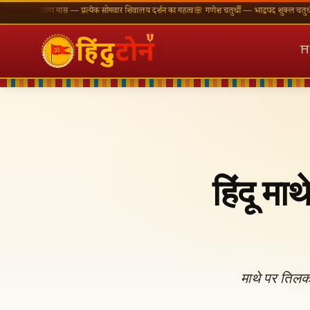
श्रावण मास — प्रत्येक सोमवार शिवालय दर्शन का महत्व
🌸 गणेश चतुर्थी — भाद्रपद शुक्ल चतुर्थी
⛩ काशी व
⛩
हिंदू मा
माथे पर तिलक/