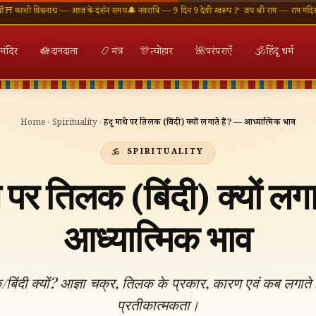
िश्वनाथ — आज के दर्शन समय
🔔 नवरात्रि — 9 दिन 9 देवी स्वरूप
🚩 जय श्री राम — राम मंदिर अयोध्या
🕉
मंदिर
🪷
दानदाता
📿
मंत्र
🎊
त्योहार
🌺
परंपराएँ
🕉
हिंदू धर्म
Home
›
Spirituality
›
हिंदू माथे पर तिलक (बिंदी) क्यों लगाते हैं? — आध्यात्मिक भाव
SPIRITUALITY
थे पर तिलक (बिंदी) क्यों लगा
आध्यात्मिक भाव
बिंदी क्यों? आज्ञा चक्र, तिलक के प्रकार, कारण एवं कब लगाते 
प्रतीकात्मकता।