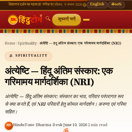
ालय दर्शन का महत्व
🌸 गणेश चतुर्थी — भाद्रपद शुक्ल चतुर्थी
⛩ काशी विश्वनाथ — आज के दर्शन समय
English
తెలుగు
🔔 न
रविवार, 9 अगस्त 2026
🔍
सूचनाएँ पाएँ
Home
›
Spirituality
›
अंत्येष्टि — हिंदू अंतिम संस्कार: एक गरिमामय मार्गदर्शिका (NRI)
SPIRITUALITY
अंत्येष्टि — हिंदू अंतिम संस्कार: एक
गरिमामय मार्गदर्शिका (NRI)
अंत्येष्टि — हिंदू अंतिम संस्कार: संस्कार का भाव, परिवार परंपरागत रूप
से क्या करते हैं, एवं NRI परिवारों हेतु कोमल मार्गदर्शन। करुणा एवं गरिमा
सहित।
HinduTone Dharma Desk
·
June 10, 2026
·
2
min read
HD