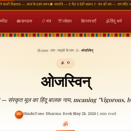
वनाथ — आज के दर्शन समय
🔔 नवरात्रि — 9 दिन 9 देवी स्वरूप
🚩 जय श्री राम — राम मंदिर अयोध्या
🕉 ॐ 
मंदिर
🪷
दानदाता
📿
मंत्र
🎊
त्योहार
🌺
परंपराएँ
🕉
हिंदू धर्म
Home
›
नाम
›
लड़कों के नाम
›
O
›
ओजस्विन्
O
ओजस्विन्
 — संस्कृत मूल का हिंदू बालक नाम, meaning "Vigorous, br
HinduTone Dharma Desk
·
May 28, 2026
·
1
min read
HD