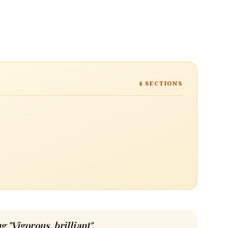
4
SECTIONS
ng "Vigorous, brilliant".