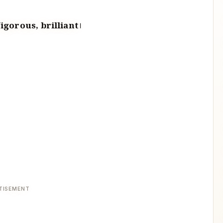
igorous, brilliant
।
TISEMENT