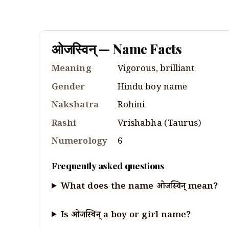
ओजस्विन्
— Name Facts
Meaning
Vigorous, brilliant
Gender
Hindu
boy
name
Nakshatra
Rohini
Rashi
Vrishabha
(
Taurus
)
Numerology
6
Frequently asked questions
What does the name ओजस्विन् mean?
Is ओजस्विन् a boy or girl name?