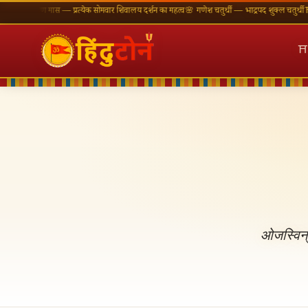
ावण मास — प्रत्येक सोमवार शिवालय दर्शन का महत्व
🌸 गणेश चतुर्थी — भाद्रपद शुक्ल चतुर्थी
⛩ काशी विश्
⛩
ओजस्विन्