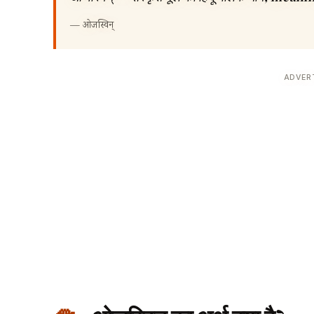
—
ओजस्विन्
ADVER