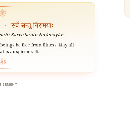
❀
ः
·
सर्वे सन्तु निरामयाः
aḥ · Sarve Santu Nirāmayāḥ
beings be free from illness. May all
t is auspicious. 🙏
❀
TISEMENT