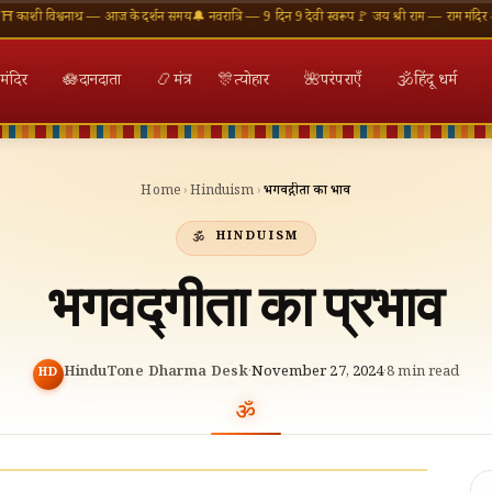
श्वनाथ — आज के दर्शन समय
🔔 नवरात्रि — 9 दिन 9 देवी स्वरूप
🚩 जय श्री राम — राम मंदिर अयोध्या
🕉 
मंदिर
🪷
दानदाता
📿
मंत्र
🎊
त्योहार
🌺
परंपराएँ
🕉
हिंदू धर्म
Home
›
Hinduism
›
भगवद्गीता का प्रभाव
HINDUISM
भगवद्गीता का प्रभाव
HinduTone Dharma Desk
·
November 27, 2024
·
8
min read
HD