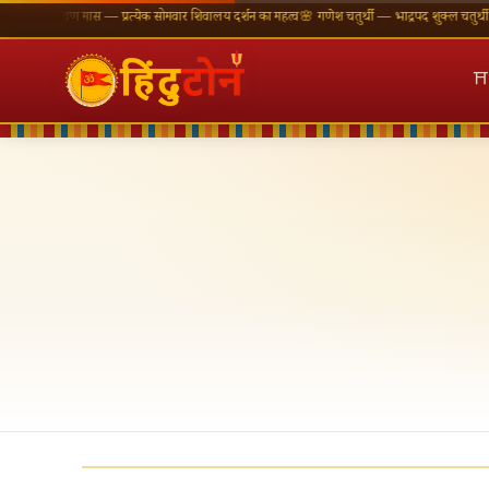
्रावण मास — प्रत्येक सोमवार शिवालय दर्शन का महत्व
🌸 गणेश चतुर्थी — भाद्रपद शुक्ल चतुर्थी
⛩ काशी वि
⛩