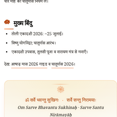
चार माह का चातुर्मास नियम लें।
मुख्य बिंदु
तोली एकादशी 2026: ~25 जुलाई।
विष्णु योगनिद्रा; चातुर्मास आरंभ।
एकादशी उपवास, तुलसी पूजा व नारायण मंत्र से मनाएँ।
देखें:
आषाढ़ मास 2026 गाइड
व
चातुर्मास 2026
।
❀
ॐ सर्वे भवन्तु सुखिनः
·
सर्वे सन्तु निरामयाः
Om Sarve Bhavantu Sukhinaḥ · Sarve Santu
Nirāmayāḥ