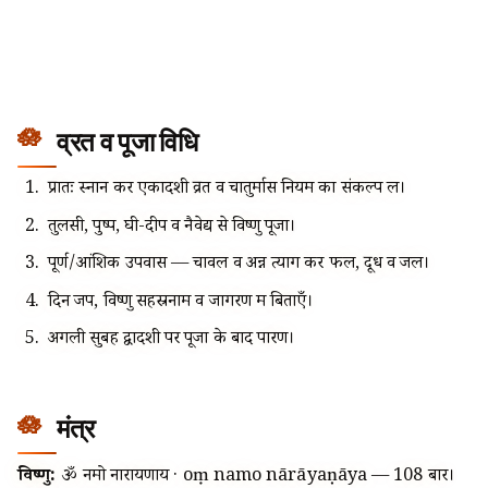
व्रत व पूजा विधि
प्रातः स्नान कर एकादशी व्रत व चातुर्मास नियम का संकल्प लें।
तुलसी, पुष्प, घी-दीप व नैवेद्य से विष्णु पूजा।
पूर्ण/आंशिक उपवास — चावल व अन्न त्याग कर फल, दूध व जल।
दिन जप, विष्णु सहस्रनाम व जागरण में बिताएँ।
अगली सुबह द्वादशी पर पूजा के बाद पारण।
मंत्र
विष्णु:
ॐ नमो नारायणाय · oṃ namo nārāyaṇāya — 108 बार।