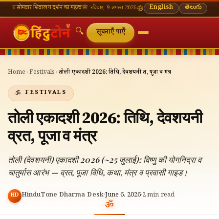
वार शिवालय दर्शन का महत्व
🌸 गणेश चतुर्थी — भाद्रपद शुक्ल चतुर्थी
⛩ काशी विश्वनाथ — आज के दर्शन 
English
తెలుగు
रविवार, 9 अगस्त 2026
🔍
सूचनाएँ पाएँ
Home
›
Festivals
›
तोली एकादशी 2026: तिथि, देवशयनी व्रत, पूजा व मंत्र
FESTIVALS
तोली एकादशी 2026: तिथि, देवशयनी
व्रत, पूजा व मंत्र
तोली (देवशयनी) एकादशी 2026 (~25 जुलाई): विष्णु की योगनिद्रा व
चातुर्मास आरंभ — व्रत, पूजा विधि, कथा, मंत्र व प्रवासी गाइड।
HinduTone Dharma Desk
·
June 6, 2026
·
2
min read
HD